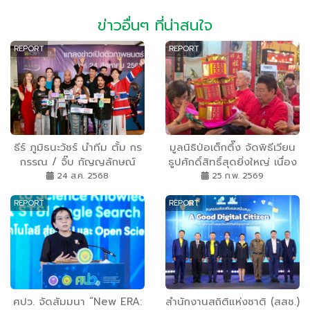
ข่าวอื่นๆ ที่น่าสนใจ
REPORT
REPORT
ธีร์ ภูมิธนะวัชร์ นำทีม ตั้ม กร
มูลนิธิป่อเต็กตึ๊ง จัดพิธีเวียน
กรรณ / จิ๊บ กัญญลักษณ์
ธูปศักดิ์สิทธิ์สุดยิ่งใหญ่ เนื่อง
และ ช่อผกา โสภิพันธ์ เปิดตัว
ในเทศกาลตรุษจีน ประจำปี
24 ส.ค. 2568
25 ก.พ. 2569
ภาพยนตร์ 3 เรื่อง 3 รส
2569 ตั้งจิตอธิษฐานต่อ
REPORT
REPORT
เทพยดาฟ้าดิน (เจ้าแห่ง
สวรรค์) ขอให้ตนเองและ
ครอบครัว เฮงๆ ตลอดปี
มะเมีย
ศปว. จัดสัมมนา “New ERA:
สำนักงานสถิติแห่งชาติ (สสช.)