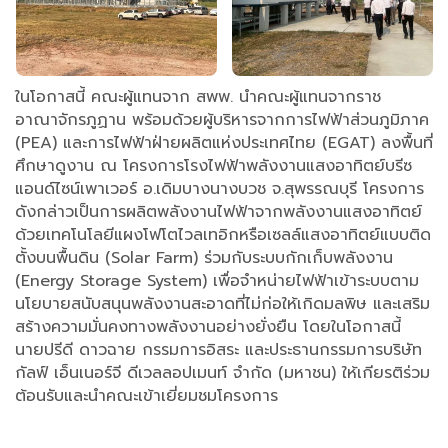
ในโอกาสนี้ คณะผู้แทนจาก สพพ. นำคณะผู้แทนจากราช
อาณาจักรภูฏาน พร้อมด้วยผู้บริหารจากการไฟฟ้าส่วนภูมิภาค
(PEA) และการไฟฟ้าฝ่ายผลิตแห่งประเทศไทย (EGAT) ลงพื้นที่
ศึกษาดูงาน ณ โครงการโรงไฟฟ้าพลังงานแสงอาทิตย์บรีซ
แอนด์ไซน์เพาเวอร์ อ.เดิมบางนางบวช จ.สุพรรณบุรี โครงการ
ดังกล่าวเป็นการผลิตพลังงานไฟฟ้าจากพลังงานแสงอาทิตย์
ด้วยเทคโนโลยีแผงโฟโตไวลเทอิกหรือเซลล์แสงอาทิตย์แบบติด
ตั้งบนพื้นดิน (Solar Farm) ร่วมกับระบบกักเก็บพลังงาน
(Energy Storage System) เพื่อจำหน่ายไฟฟ้าเข้าระบบตาม
นโยบายสนับสนุนพลังงานสะอาดที่ไม่ก่อให้เกิดมลพิษ และเสริม
สร้างความมั่นคงทางพลังงานอย่างยั่งยืน โดยในโอกาสนี้
นายปรีดี ดาวฉาย กรรมการอิสระ และประธานกรรมการบริษัท
กัลฟ์ เอ็นเนอร์จี ดีเวลลอปเมนท์ จำกัด (มหาชน) ให้เกียรติร่วม
ต้อนรับและนำคณะเข้าเยี่ยมชมโครงการ