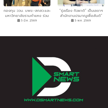
กองทุน ววน. บพข.-สกสว.และ
“รุ่งเรือง กิจผาติ” เป็นเลขาฯ
มหาวิทยาลัยรามคำแหง ร่วม
สำนักงานปรมาณูเพื่อสันติ”
กับองค์กรสากล UN Tourism
5 มี.ค. 2569
5 พ.ค. 2569
The Travel Foundation
ขยายผลการวิจัย Net Zero
Tourism ในงาน ITB Berlin
2026