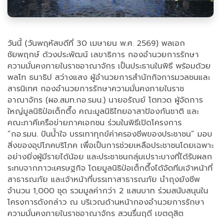
วันนี้ (วันพฤหัสบดีที่ 30 เมษายน พ.ศ. 2569) พลเอก
ชัยพฤกษ์ ด้วงประพัฒน์ เลขาธิการ กองอำนวยการรักษา
ความมั่นคงภายในราชอาณาจักร เป็นประธานในพิธี พร้อมด้วย
พลโท ธนาธิป สว่างแสง ผู้อำนวยการสำนักกิจการมวลชนและ
สารนิเทศ กองอำนวยการรักษาความมั่นคงภายในราช
อาณาจักร (ผอ.สมท.กอ.รมน.) นายอรัณย์ โตทวด ผู้จัดการ
ใหญ่มูลนิธิป่อเต็กตึ๊ง คณะมูลนิธิไทยอาสาป้องกันชาติ และ
คณะภาคีเครือข่ายภาคเอกชน ร่วมในพิธีเปิดโครงการ
“กอ.รมน. ปันน้ำใจ บรรเทาทุกข์ค่าครองชีพของประชาชน” มอบ
สิ่งของอุปโภคบริโภค เพื่อเป็นการช่วยเหลือประชาชนโดยเฉพาะ
อย่างยิ่งผู้มีรายได้น้อย และประชาชนกลุ่มเปราะบางที่ได้รับผลก
ระทบจากภาวะเศรษฐกิจ โดยมูลนิธิป่อเต็กตึ๊งได้จัดทีมเจ้าหน้าที่
สาธารณภัย และเจ้าหน้าที่บรรเทาสาธารณภัย นำถุงยังชีพ
จำนวน 1,000 ชุด รวมมูลค่ากว่า 2 แสนบาท ร่วมสนับสนุนใน
โครงการดังกล่าว ณ บริเวณด้านหน้ากองอำนวยการรักษา
ความมั่นคงภายในราชอาณาจักร สวนรื่นฤดี เขตดุสิต