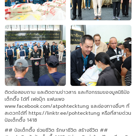
ติดต่อสอบถาม และติดตามข่าวสาร และกิจกรรมของมูลนิธิป่อ
เต็กตึ๊ง ได้ที่ เฟซบุ๊ก แฟนเพจ
www.facebook.com/atpohtecktung และช่องทางอื่นๆ ที่
สะดวกได้ที่ https://linktr.ee/pohtecktung หรือที่สายด่วน
ป่อเต็กตึ๊ง 1418
## ป่อเต็กตึ๊ง ช่วยชีวิต รักษาชีวิต สร้างชีวิต ##