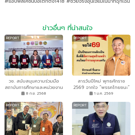
#แอปพลิเคชันป่อเต็กตึ๊ง1418 #ช่วยจริงอุ่นใจแม้ในนาทีฉุกเฉิน
ข่าวอื่นๆ ที่น่าสนใจ
REPORT
REPORT
วช. สนับสนุนความร่วมมือ
สารวันปีใหม่ พุทธศักราช
สถาบันการศึกษาและหน่วยงาน
2569 ​จากใจ ”พรรคไทยชนะ”
ท้องถิ่น เปิดศูนย์การเรียนรู้
เบอร์ 17 ถึงพี่น้องประชาชน
8 ก.ย. 2568
1 ม.ค. 2569
เทคโนโลยีโดรนเพื่อการเกษตร
ชาวไทย
REPORT
REPORT
ณ วิทยาลัยเทคนิคปักธงชัย
เพื่อยกระดับเกษตรกรรมใน
พื้นที่