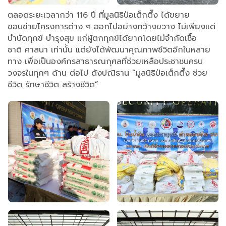
ตลอดระยะเวลากว่า 116 ปี ที่มูลนิธิป่อเต็กตึ๊ง ได้ขยาย
ขอบข่ายโครงการต่าง ๆ ออกไปอย่างกว้างขวาง ไม่เพียงแต่
บำบัดทุกข์ บำรุงสุข แก่ผู้ตกทุกข์ได้ยากโดยไม่จำกัดเชื้อ
ชาติ ศาสนา เท่านั้น แต่ยังได้พัฒนาคุณภาพชีวิตอีกในหลาย
ทาง เพื่อเป็นองค์กรสาธารณกุศลที่ช่วยเหลือประชาชนครบ
วงจรในทุกๆ ด้าน ต่อไป ดังปณิธาน “มูลนิธิป่อเต็กตึ๊ง ช่วย
ชีวิต รักษาชีวิต สร้างชีวิต”