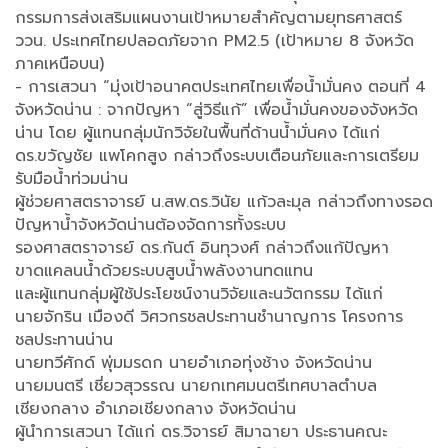
กรรมการส่งเสริมแผนงานเป้าหมายสำคัญตามยุทธศาสตร์
ววน. ประเทศไทยปลอดภัยจาก PM2.5 (เป้าหมาย 8 จังหวัด
ภาคเหนือบน)
- การเสวนา “มุ่งเป้าอนาคตประเทศไทยเพื่อน้ำมั่นคง ตอนที่ 4
จังหวัดน่าน : จากปัญหา “สู่วิธีแก้” เพื่อน้ำมั่นคงของจังหวัด
น่าน โดย ผู้แทนกลุ่มนักวิจัยในพื้นที่ด้านน้ำมั่นคง ได้แก่
ดร.ขวัญชัย แพโคกสูง กล่าวถึงระบบเตือนภัยและการเตรียม
รับมือน้ำท่วมน่าน
ผู้ช่วยศาสตราจารย์ น.สพ.ดร.วินัย แก้วละมุล กล่าวถึงทางรอด
ปัญหาน้ำจังหวัดน่านต้องจัดการทั้งระบบ
รองศาสตราจารย์ ดร.กันต์ อินทุวงศ์ กล่าวถึงแก้ปัญหา
ขาดแคลนน้ำด้วยระบบสูบน้ำพลังงานทดแทน
และผู้แทนกลุ่มผู้ใช้ประโยชน์งานวิจัยและนวัตกรรม ได้แก่
นายจักริน เมืองดี วิศวกรชลประทานชำนาญการ โครงการ
ชลประทานน่าน
นายทวีศักด์ พุ่มมรดก นายอำเภอทุ่งช้าง จังหวัดน่าน
นายมนตรี เชี่ยวสุวรรณ นายกเทศมนตรีเทศบาลตำบล
เชียงกลาง อำเภอเชียงกลาง จังหวัดน่าน
ผู้นำการเสวนา ได้แก่ ดร.วิจารย์ สิมาฉายา ประธานคณะ