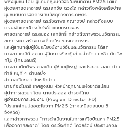
พลังชุมชน โดย ผู้แทนกลุ่มนักวิจัยในพื้นที่ด้าน PM2.5 ได้แก่
ผู้ช่วยศาสตราจารย์ ดร.เอกชัย ดวงใจ กล่าวถึงพลังเครือข่าย
ชุมชนกับการจัดการเศษวัสดุทางการเกษตร
ผู้ช่วยศาสตราจารย์ ดร.รัชดาพร คณาวงษ์ กล่าวถึงระบบ
ตรวจจับและเฝ้าระวังไฟป่าแบบครบวงจร
ศาสตราจารย์ ดร.สนอง เอกสิทธิ์ กล่าวถึงภาพรวมนวัตกรรม
ลดการเผา สร้างทางเลือกใหม่ของเกษตรกร
และผู้แทนกลุ่มผู้ใช้ประโยชน์งานวิจัยและนวัตกรรม ได้แก่
นางสาวเกศินี สถาน ผู้จัดการห้างหุ้นส่วนจำกัด แคชชิว นัท ริช
กรุ๊ป (ไทยแลนด์)
นางสาวกิตติพร กาลเดิม ผู้ช่วยผู้ใหญ่ และประธาน อสม. บ้าน
ท่าลี่ หมู่ที่ 4 ตำบลขึ่ง
อำเภอเวียงสา จังหวัดน่าน
นายก้องไมตรี เทศสูงเนิน หัวหน้าอุทยานแห่งชาติแม่ยม
ผู้นำการเสวนา โดย นายประลอง ดำรงค์ไทย
ผู้อำนวยการแผนงาน (Program Director :PD)
“ประเทศไทยปลอดภัยจาก PM2.5 (ภาคเหนือตอนบน 8
จังหวัด)
และกล่าวภาพรวม “การดำเนินงานในการแก้ไขปัญหา PM2.5
เพื่ออากาศสะอาด” โดย ดร.วีระศักดิ์ โควสุรัตน์ ประธานคณะ