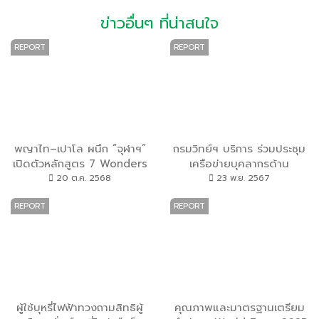
ข่าวอื่นๆ ที่น่าสนใจ
REPORT
REPORT
พญาไท–เปาโล ผนึก “จุฬาฯ”
กรมวิทย์ฯ บริการ ร่วมประชุม
เปิดตัวหลักสูตร 7 Wonders
เครือข่ายบุคลากรด้าน
Hybrid Learning จุดประกาย
วิทยาศาสตร์ ปี 2567 ย้ำ
20 ต.ค. 2568
23 พ.ย. 2567
การเรียนรู้สุขภาพยุคใหม่
ความมุ่งมั่นขับเคลื่อนงานวิจัย
REPORT
REPORT
และนวัตกรรมเพื่อการดูแล
ประชาชนอย่างยั่งยืน
ผู้ใช้บุหรี่ไฟฟ้าทวงถามสิทธิผู้
คุณภาพและมาตรฐานเตรียม