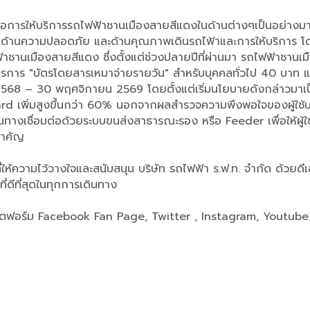
่นต่อการให้บริการรถไฟฟ้าชานเมืองสายสีแดงในด้านต่างๆเป็นอย่าง
 ด้านความปลอดภัย และด้านคุณภาพเดินรถไฟ้าและการให้บริการ โดยผ
งใจรถไฟฟ้าชานเมืองสายสีแดง ซึ่งตั้งแต่ช่วงปลายปีที่ผ่านมา รถไฟฟ
าตรการ "บัตรโดยสารเหมาจ่ายรายวัน" สำหรับบุคคลทั่วไป 40 บาท 
คม 2568 – 30 พฤศจิกายน 2569 โดยตั้งแต่เริ่มนโยบายดังกล่าวมาเป็
rd เพิ่มสูงขึ้นกว่า 60% นอกจากผลสำรวจความพึงพอใจของผู้ใช้บร
ทางเชื่อมต่อด้วยระบบขนส่งสาธารณะรอง หรือ Feeder เพื่อให้ผู้
สำคัญ
ที่ให้ความไว้วางใจและสนับสนุน บริษัท รถไฟฟ้า ร.ฟ.ท. จำกัด ด้ว
่ดีที่สุดในทุกการเดินทาง
ตฟอร์ม Facebook Fan Page, Twitter , Instagram, Youtube, T