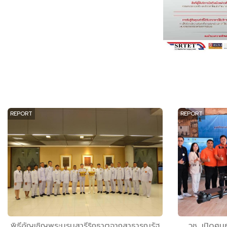
REPORT
REPORT
พิธีอัญเชิญพระบรมสารีริกธาตุจากสาธารณรัฐ
วช. เปิดศู