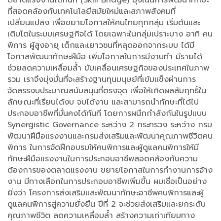
ตลาดแรงงานได้ทันที (Skill Bridge) มุ่งเน้นการพัฒนาทักษะ
ที่สอดคล้องกับเทคโนโลยีสมัยใหม่และสภาพสังคมที่
เปลี่ยนแปลง เพื่อขยายโอกาสให้คนไทยทุกกลุ่ม เริ่มต้นและ
เติบโตในระบบเศรษฐกิจได้ โดยเฉพาะในกลุ่มเปราะบาง อาทิ คน
พิการ ผู้สูงอายุ เด็กและเยาวชนที่หลุดออกจากระบบ ได้มี
โอกาสพัฒนาทักษะฝีมือ เพิ่มโอกาสในการมีงานทำ มีรายได้
ช่วยลดความเหลื่อมล้ำ ขับเคลื่อนเศรษฐกิจของประเทศในภาพ
รวม เราจึงมุ่งมั่นที่จะสร้างฐานทุนมนุษย์ที่เข้มแข็งผ่านการ
จัดสรรงบประมาณสนับสนุนที่ตรงจุด เพื่อให้เกิดผลสัมฤทธิ์ใน
ลักษณะที่เรียนได้งบ จบได้งาน และสามารถนำทักษะที่ได้ไป
ประกอบอาชีพที่มั่นคงได้ทันที โดยการผนึกกำลังกันในรูปแบบ
Synergistic Governance ระหว่าง 2 กระทรวง ระหว่าง กรม
พัฒนาฝีมือแรงงานและกรมส่งเสริมและพัฒนาคุณภาพชีวิตคน
พิการ ในการจัดฝึกอบรมให้คนพิการและผู้ดูแลคนพิการให้มี
ทักษะฝีมือแรงงานในการประกอบอาชีพสอดคล้องกับความ
ต้องการของตลาดแรงงาน ขยายโอกาสในการทำงานการจ้าง
งาน มีทางเลือกในการประกอบอาชีพเพิ่มขึ้น ผมเชื่อเป็นอย่าง
ยิ่งว่า โครงการส่งเสริมและพัฒนาทักษะอาชีพคนพิการและผู้
ดูแลคนพิการสู่ความยั่งยืน ปีที่ 2 จะช่วยส่งเสริมและยกระดับ
คุณภาพชีวิต ลดความเหลื่อมล้ำ สร้างความเท่าเทียมทาง