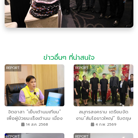
ข่าวอื่นๆ ที่น่าสนใจ
REPORT
REPORT
จิตอาสา “เย็บเต้านมเทียม”
สมุทรสงคราม เตรียมจัด
เพื่อผู้ป่วยมะเร็งเต้านม เนื่อง
งาน“ส้มโอขาวใหญ่” รับตรุษ
ในโอกาสวันเฉลิม
จีน ดันสินค้า GI กระตุ้น
14 ส.ค. 2568
4 ก.พ. 2569
พระชนมพรรษา สมเด็จ
เศรษฐกิจ-ท่องเที่ยว สร้างราย
REPORT
REPORT
พระนางเจ้าสิริกิติ์ พระบรม
ได้ชุมชน