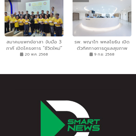
ราชินีนาถ พระบรมราชชนนี
พันปีหลวง
สมาคมแพทย์อาสา จับมือ 3
รพ. พญาไท พหลโยธิน เปิด
ภาคี เปิดโครงการ “ชีวิตใหม่”
ตัวทิศทางการดูแลสุขภาพ
ตั้งศูนย์บำบัดผู้ติดยาเสพติด
‘Value Personalized Care’
20 พ.ค. 2568
9 ก.ย. 2568
หวังสร้างการเปลี่ยนแปลง
ราคาเข้าถึงได้ บริการเข้าใจคุณ
อย่างยั่งยืนแก่สังคมไทย