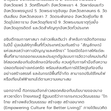
จังหวัดแพร่ 3. วัดศรีโคมคำ จังหวัดพะเยา 4. วัดผาซ่อนแก้ว
จังหวัดเพชรบูรณ์ 5. วัดพระธาตุเชิงชุม จังหวัดสกลนคร 6. วัด
ต้นเลียบ จังหวัดสงขลา 7. วัดตระพังทอง จังหวัดสุโขทัย 8.
วัดอุโปสถาราม จังหวัดอุทัยธานี 9. วัดพระบรมธาตุทุ่งยั้ง
จังหวัดอุตรดิตถ์ และวัดสำคัญทุกจังหวัดทั่วประเทศ
อธิบดีกรมการศาสนา กล่าวเพิ่มเติมว่า สำหรับการจัดกิจกรรม
ในปีนี้ มุ่งเน้นให้ทุกพื้นที่ทั่วประเทศร่วมกันสร้าง “สัญลักษณ์
แห่งแสงสว่างทางปัญญาและศรัทธา” โดยเปิดโอกาสให้แต่ละ
พื้นที่สามารถออกแบบและประยุกต์รูปแบบการจัดวางโคมประทีป
ให้สอดคล้องกับอัตลักษณ์ท้องถิ่น ควบคู่กับการคำนึงถึงความ
ปลอดภัยอย่างเคร่งครัด พร้อมส่งเสริมการใช้วัสดุในท้องถิ่น
อย่างสร้างสรรค์ และในกรณีพื้นที่จำกัด สามารถปรับใช้โคมไฟ
หรือเทียนไฟฟ้าแทนได้ตามความเหมาะสม
นอกจากนี้ กิจกรรมดังกล่าวสอดคล้องกับนโยบายของนาง
สาวซาบีดา ไทยเศรษฐ์ รัฐมนตรีว่าการกระทรวงวัฒนธรรม “ไท
ไทย สร้างพลังวัฒนธรรม สร้างสุข สร้างอนาคต
(Empowering Culture for Better Living)” ภายใต้แนวคิด