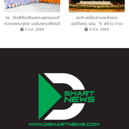
แนวทางการขับเคลื่อน
เศรษฐกิจหมุนเวียนของ
ประเทศ สู่การยุติมลพิษ
วธ. จัดพิธีเจริญพระพุทธมนต์
อปท.เหนือสานพลังลด
พลาสติกตามสนธิสัญญา
ถวายพระกุศล เฉลิมพระเกียรติ
อุบัติเหตุ เน้น “4 สร้าง ทาง
พลาสติกโลก
สมเด็จพระเจ้าน้องนางเธอ เจ้า
รอด” เพื่อถนนปลอดภัย
2 ก.ค. 2569
11 มี.ค. 2569
ฟ้าจุฬาภรณวลัยลักษณ์ฯ
เนื่องในโอกาสวันคล้ายวัน
ประสูติ 4 กรกฎาคม