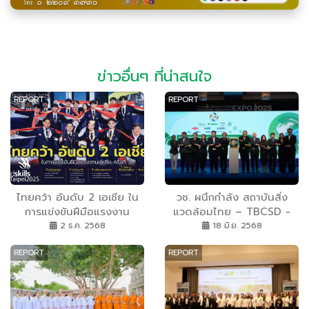
ข่าวอื่นๆ ที่น่าสนใจ
REPORT
REPORT
ไทยคว้า อันดับ 2 เอเชีย ใน
วช. ผนึกกำลัง สถาบันสิ่ง
การแข่งขันฝีมือแรงงาน
แวดล้อมไทย – TBCSD -
เอเชีย ครั้งที่ 3
สมาคม PPP Plastics จัด
2 ธ.ค. 2568
18 มิ.ย. 2568
เสวนา “การขับเคลื่อน
REPORT
REPORT
เศรษฐกิจหมุนเวียนของ
ประเทศไทยกับสนธิสัญญา
พลาสติกโลก (Global
Plastic Treaty)” ค้นหา