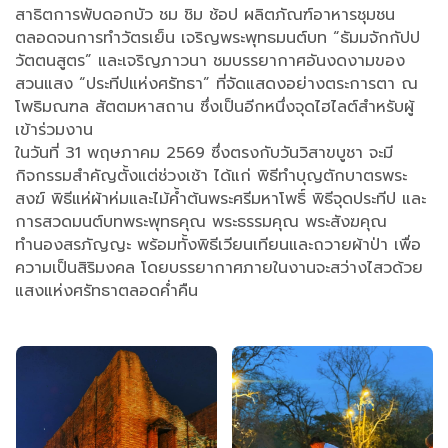
สาธิตการพับดอกบัว ชม ชิม ช้อป ผลิตภัณฑ์อาหารชุมชน
ตลอดจนการทำวัตรเย็น เจริญพระพุทธมนต์บท “ธัมมจักกัปป
วัตตนสูตร” และเจริญภาวนา ชมบรรยากาศอันงดงามของ
สวนแสง “ประทีปแห่งศรัทธา” ที่จัดแสดงอย่างตระการตา ณ
โพธิมณฑล สัตตมหาสถาน ซึ่งเป็นอีกหนึ่งจุดไฮไลต์สำหรับผู้
เข้าร่วมงาน
ในวันที่ 31 พฤษภาคม 2569 ซึ่งตรงกับวันวิสาขบูชา จะมี
กิจกรรมสำคัญตั้งแต่ช่วงเช้า ได้แก่ พิธีทำบุญตักบาตรพระ
สงฆ์ พิธีแห่ผ้าห่มและไม้ค้ำต้นพระศรีมหาโพธิ์ พิธีจุดประทีป และ
การสวดมนต์บทพระพุทธคุณ พระธรรมคุณ พระสังฆคุณ
ทำนองสรภัญญะ พร้อมทั้งพิธีเวียนเทียนและถวายผ้าป่า เพื่อ
ความเป็นสิริมงคล โดยบรรยากาศภายในงานจะสว่างไสวด้วย
แสงแห่งศรัทธาตลอดค่ำคืน