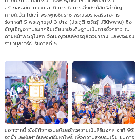
ภายในงานมีกิจกรรมทางพระพุทธศาสนาและกิจกรรม
สร้างสรรค์มากมาย อาทิ การสักการะสิ่งศักดิ์สิทธิ์สำคัญ
ภายในวัด ได้แก่ พระพุทธชินราช พระบรมราชสรีรางคาร
รัชกาลที่ 5 พระพุทธรูป 3 ปาง (ประสูติ ตรัสรู้ ปรินิพพาน) ซึ่ง
อัญเชิญจากประเทศอินเดียมาประดิษฐานเป็นการชั่วคราว ณ
ด้านหน้าพระอุโบสถ วัดเบญจมบพิตรดุสิตวนาราม และพระบรม
ราชานุสาวรีย์ รัชกาลที่ 5
นอกจากนี้ ยังมีกิจกรรมเสริมสร้างความเป็นสิริมงคล อาทิ พิธี
รดน้ำและห่มผ้าต้นพระศรีมหาโพธิ์ เพื่อความสงบร่มเย็น ชมการ