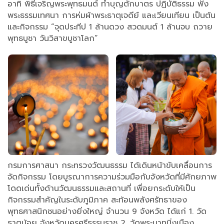
อาทิ พิธีเจริญพระพุทธมนต์ ทำบุญตักบาตร ปฏิบัติธรรม ฟัง
พระธรรมเทศนา การห่มผ้าพระธาตุเจดีย์ และเวียนเทียน เป็นต้น
และกิจกรรม “จุดประทีป 1 ล้านดวง สวดมนต์ 1 ล้านจบ ถวาย
พุทธบูชา วันวิสาขบูชาโลก”
กรมการศาสนา กระทรวงวัฒนธรรม ได้เดินหน้าขับเคลื่อนการ
จัดกิจกรรม โดยบูรณาการความร่วมมือกับจังหวัดที่มีศักยภาพ
โดดเด่นทั้งด้านวัฒนธรรมและสถานที่ เพื่อยกระดับให้เป็น
กิจกรรมสำคัญในระดับภูมิภาค สะท้อนพลังศรัทธาของ
พุทธศาสนิกชนอย่างยิ่งใหญ่ จำนวน 9 จังหวัด ได้แก่ 1. วัด
ธาตุน้อย จังหวัดนครศรีธรรมราช 2. วัดพระบาทมิ่งเมือง