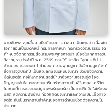
นายชัยพล สุขเอี่ยม อธิบดีกรมการศาสนา เปิดเผยว่า เนื่องใน
โอกาสอันเป็นมงคลนี้ กรมการศาสนา กระทรวงวัฒนธรรม ได้
กำหนดจัดกิจกรรมส่งเสริมพระพุทธศาสนา เนื่องในเทศกาลวัน
วิสาขบูชา ประจำปี พ.ศ. 2569 ภายใต้แนวคิด “จุดประทีป 1
ล้านดวง สวดมนต์ 1 ล้านจบ ถวายพุทธบูชา วันวิสาขบูชาโลก”
ซึ่งการจุดประทีป เป็นสัญลักษณ์แห่งปัญญา ช่วยขจัดความ
มืดในจิตใจ ก่อให้เกิดอานิสงส์นำมาซึ่งความเจริญรุ่งเรือง
ปัญญาแจ่มใส ตลอดจนเสริมสร้างความเป็นสิริมงคลแก่ชีวิต
ในขณะที่การสวดมนต์บูชาพระรัตนตรัย เป็นการฝึกจิตใจให้สงบ
มีสติ ลดความฟุ้งซ่าน ก่อให้เกิดปัญญาและความเข้มแข็งทาง
จิตใจ อันเป็นรากฐานสำคัญของการดำเนินชีวิตด้วยความไม่
ประมาท