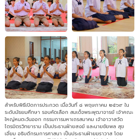
สำหรับพิธีเปิดการประกวด เมื่อวันที่ ๘ พฤษภาคม ๒๕๖๙ ใน
ระดับมัธยมศึกษา รอบคัดเลือก สมเด็จพระพุฒาจารย์ เจ้าคณะ
ใหญ่หนตะวันออก กรรมการมหาเถรสมาคม เจ้าอาวาสวัด
ไตรมิตรวิทยาราม เป็นประธานฝ่ายสงฆ์ และนายชัยพล สุข
เอี่ยม อธิบดีกรมการศาสนา เป็นประธานฝ่ายฆราวาส โดย