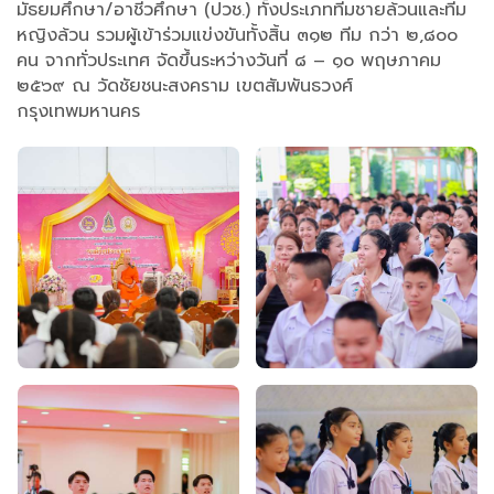
มัธยมศึกษา/อาชีวศึกษา (ปวช.) ทั้งประเภททีมชายล้วนและทีม
หญิงล้วน รวมผู้เข้าร่วมแข่งขันทั้งสิ้น ๓๑๒ ทีม กว่า ๒,๘๐๐
คน จากทั่วประเทศ จัดขึ้นระหว่างวันที่ ๘ – ๑๐ พฤษภาคม
๒๕๖๙ ณ วัดชัยชนะสงคราม เขตสัมพันธวงศ์
กรุงเทพมหานคร