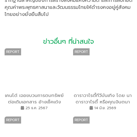
รากฐานสำคัญของการสร้างสังคมแห่งความดี และการสืบทอด
คุณค่าพระพุทธศาสนาและวัฒนธรรมไทยให้ดำรงคงอยู่คู่สังคม
ไทยอย่างยั่งยืนสืบไป
ข่าวอื่นๆ ที่น่าสนใจ
REPORT
REPORT
เคนโด้ เจอขบวนการตบทรัพย์
ดาราวาไรตี้ทีวีบันเทิง โดย นา
ต่อเติมเอกสาร อ้างเช็คเด้ง
ดาราวาไรตี้ หรือคุณจินตนา
สุดท้ายกรรโชกทรัพย์
เมธากิตติพร ประธานบริหาร
25 ธ.ค. 2567
14 มิ.ย. 2569
ดาราวาไรตี้ทีวีบันเทิง พร้อม
REPORT
REPORT
ด้วย ดร.กู้ ท่าน้ำนนท์ จัดงาน
ใหญ่ประจำปีที่ คนบันเทิงรอ
คอย พิธีมอบรางวัล นพเก้า