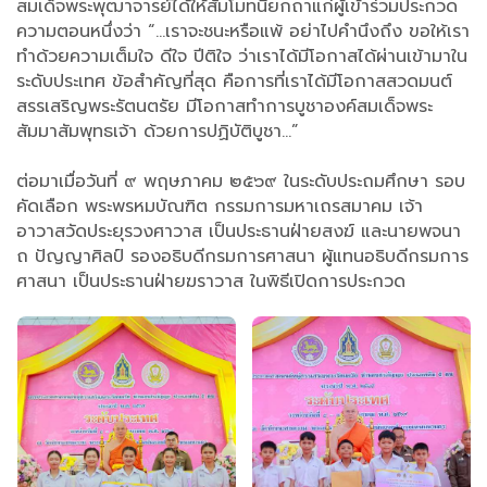
สมเด็จพระพุฒาจารย์ได้ให้สัมโมทนียกถาแก่ผู้เข้าร่วมประกวด
ความตอนหนึ่งว่า “...เราจะชนะหรือแพ้ อย่าไปคำนึงถึง ขอให้เรา
ทำด้วยความเต็มใจ ดีใจ ปีติใจ ว่าเราได้มีโอกาสได้ผ่านเข้ามาใน
ระดับประเทศ ข้อสำคัญที่สุด คือการที่เราได้มีโอกาสสวดมนต์
สรรเสริญพระรัตนตรัย มีโอกาสทำการบูชาองค์สมเด็จพระ
สัมมาสัมพุทธเจ้า ด้วยการปฏิบัติบูชา...”
ต่อมาเมื่อวันที่ ๙ พฤษภาคม ๒๕๖๙ ในระดับประถมศึกษา รอบ
คัดเลือก พระพรหมบัณฑิต กรรมการมหาเถรสมาคม เจ้า
อาวาสวัดประยุรวงศาวาส เป็นประธานฝ่ายสงฆ์ และนายพจนา
ถ ปัญญาศิลป์ รองอธิบดีกรมการศาสนา ผู้แทนอธิบดีกรมการ
ศาสนา เป็นประธานฝ่ายฆราวาส ในพิธีเปิดการประกวด