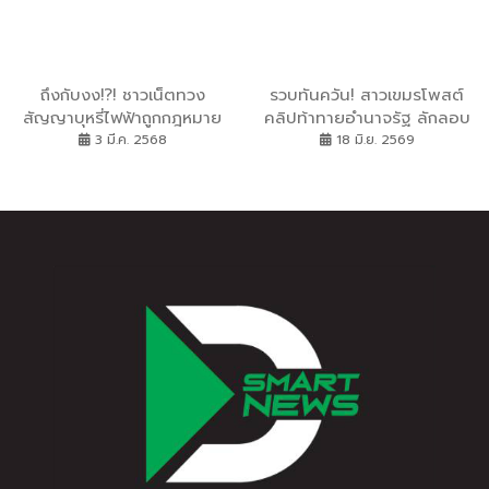
ดาวมงกุฏเพชร ประจำปี 2569
ถึงกับงง!?! ชาวเน็ตทวง
รวบทันควัน! สาวเขมรโพสต์
สัญญาบุหรี่ไฟฟ้าถูกกฎหมาย
คลิปท้าทายอำนาจรัฐ ลักลอบ
จาก ”นายกฯ อิ๊งค์” เพจ
เข้าเมืองทางช่องทาง
3 มี.ค. 2568
18 มิ.ย. 2569
“มนุษย์ควัน” โพสต์ถามนา
ธรรมชาติ ชะล่าใจเดินเที่ยว
ยกฯ อิ๊งค์ เรื่องบุหรี่ไฟฟ้า จาก
ห้างหรู โดนชุดสืบสวน
ที่เคยเซย์เยสในวันนั้น สู่การ
ตม.ปทุมธานี แกะรอยรวบคาที่
ปราบรามเพิ่มโทษในวันนี้ ด้าน
ชาวเน็ตคอมเมนต์กระหน่ำ
ทวงถามความชัดเจนจากนายก
รัฐมนตรี