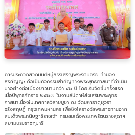
การประกวดสวดมนต์หมู่สรรเสริญพระรัตนตรัย ทำนอง
สรภัญญะ ถือเป็นกิจกรรมสำคัญทางพระพุทธศาสนาที่ดำเนิน
มาอย่างต่อเนื่องยาวนานกว่า ๔๒ ปี โดยเริ่มจัดขึ้นครั้งแรก
เมื่อปีพุทธศักราช ๒๕๒๗ ในงานสัปดาห์ส่งเสริมพระพุทธ
ศาสนาเนื่องในเทศกาลวิสาขบูชา ณ วัดมหาธาตุยุวรา
ชรังสฤษฎิ์ กรุงเทพมหานคร เพื่อชิงโล่รางวัลพระราชทานจาก
สมเด็จพระกนิษฐาธิราชเจ้า กรมสมเด็จพระเทพรัตนราชสุดาฯ
สยามบรมราชกุมารี