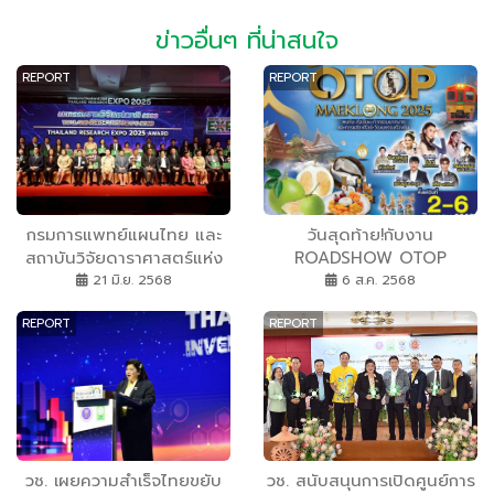
ข่าวอื่นๆ ที่น่าสนใจ
REPORT
REPORT
กรมการแพทย์แผนไทย และ
วันสุดท้าย!กับงาน
สถาบันวิจัยดาราศาสตร์แห่ง
ROADSHOW OTOP
ชาติ ได้รับรางวัล Platinum
MAEKLONG 2025 ครั้งที่ 2
21 มิ.ย. 2568
6 ส.ค. 2568
Award ถ้วยพระราชทาน
ของดีเมือง 3 น้ำ บุก อยุธยา
REPORT
REPORT
สมเด็จพระกนิษฐาธิราชเจ้าฯ
แล้ว! วันที่ 2–6 ส.ค. 2568
ในงานมหกรรมงานวิจัยแห่ง
ลานกิจกรรม ชั้น 1 หน้าโลตัส
ชาติ 2568
อยุธยาซิตี้พาร์ค ช้อปของดี
OTOP สมุทรสงคราม
วช. เผยความสำเร็จไทยขยับ
วช. สนับสนุนการเปิดศูนย์การ