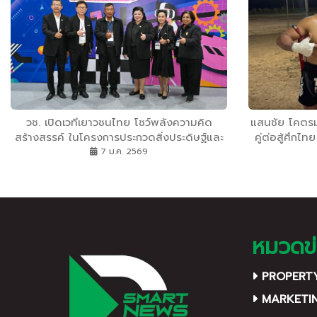
วช. เปิดเวทีเยาวชนไทย โชว์พลังความคิด
แสนชัย โคตรม
สร้างสรรค์ ในโครงการประกวดสิ่งประดิษฐ์และ
คู่ต่อสู้ศึก
นวัตกรรมระดับเยาวชน ”Thailand New Gen
7 ม.ค. 2569
Inventors Award 2026”
หมวดข่
PROPERT
MARKETI