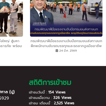
ั้งใหญ่ สู้มหา
กรมพัฒนาฝีมือแรงงานจับมือกรมขนส่งทางบก
สาธารภัย พร้อม
ฝึกพนักงานขับรถบรรทุกและรถลากจูงมืออาชีพ
2 สมทบทีมช่วย
ลดอุบัติเหตุป้อนภาคขนส่งระดับประเทศ
24 มี.ค. 2569
่ พร้อมจัดทีม
ชุด เร่งส่งเข้า
ที
สถิติการเข้าชม
ิศาล (ปู)
เข้าชมวันนี้ :
154 Views
5929
เข้าชมเมื่อวาน :
326 Views
เข้าชม เดือนนี้ :
2,525 Views