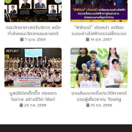
กรมวิทยาศาสตร์บริการ ผนึก
”พิพัฒน์” เดินหน้า เตรียม
กำลังคณะวิศวกรรมศาสตร์
ระดมช่างไฟฟ้าตรวจเช็คระบบ
ศรีราชา มหาวิทยาลัย
ไฟฟ้าภายในอาคาร ช่วย
7 เม.ย. 2569
14 ต.ค. 2567
เกษตรศาสตร์ ลงนาม MOU
แรงงานที่ถูกน้ำท่วม
REPORT
REPORT
ครั้งสำคัญ ขับเคลื่อนความ
ร่วมมือด้านวิทยาศาสตร์
เทคโนโลยี และการวิจัย สู่การ
ยกระดับหน่วยตรวจสอบและ
รับรองตามมาตรฐานสากล
มูลนิธิป่อเต็กตึ๊ง ต่อยอด
งานสัมมนาครั้งประวัติศาสตร์
โอกาส สร้างชีวิต ให้แก่
รวมผู้เชี่ยวชาญ Young
เยาวชนที่ประพฤติดีแต่
Smart Farmer ภาครัฐ–
29 ก.ย. 2568
10 ธ.ค. 2568
ขาดแคลนทุนทรัพย์ มอบทุน
เอกชน และผู้ประกอบการรุ่น
การศึกษา ทุกระดับปีสุดท้าย
ใหม่ ร่วมวางรากฐานมาตรฐาน
และทุนฯ ต่อเนื่องทุกระดับชั้น
สินค้าเกษตร ยกระดับ
ประจำปี 2568 รวมงบ
เทคโนโลยี IoT ผสาน AI–