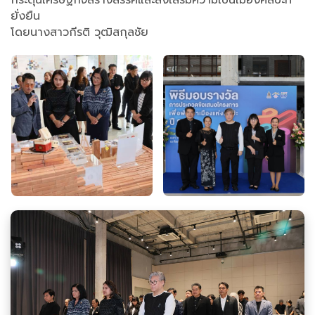
กระตุ้นเศรษฐกิจสร้างสรรค์และส่งเสริมความเป็นเมืองศิลปะที่
ยั่งยืน
โดยนางสาวกีรติ วุฒิสกุลชัย