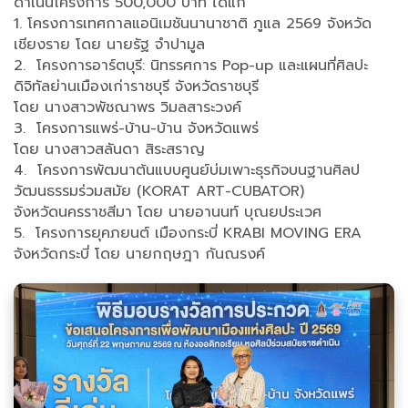
ดำเนินโครงการ 500,000 บาท ได้แก่
1. โครงการเทศกาลแอนิเมชันนานาชาติ ภูแล 2569 จังหวัด
เชียงราย โดย นายรัฐ จำปามูล
2. โครงการอาร์ตบุรี: นิทรรศการ Pop-up และแผนที่ศิลปะ
ดิจิทัลย่านเมืองเก่าราชบุรี จังหวัดราชบุรี
โดย นางสาวพัชณาพร วิมลสาระวงค์
3. โครงการแพร่-บ้าน-บ้าน จังหวัดแพร่
โดย นางสาวสลันดา สิระสราญ
4. โครงการพัฒนาต้นแบบศูนย์บ่มเพาะธุรกิจบนฐานศิลป
วัฒนธรรมร่วมสมัย (KORAT ART-CUBATOR)
จังหวัดนครราชสีมา โดย นายอานนท์ บุณยประเวศ
5. โครงการยุคภยนต์ เมืองกระบี่ KRABI MOVING ERA
จังหวัดกระบี่ โดย นายกฤษฎา กันณรงค์