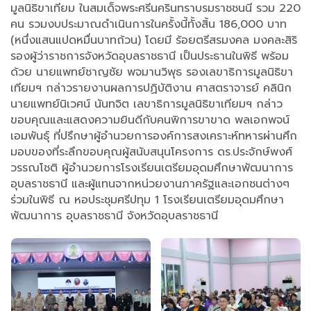
มูลนิธิขาเทียม ในสมเด็จพระศรีนครินทราบรมราชชนนี รวม 220
คน รวมงบประมาณดำเนินการในครั้งนี้ทั้งสิ้น 186,000 บาท
(หนึ่งแสนแปดหมื่นบาทถ้วน) โดยมี ร้อยตรีสรมงคล มงคละสิริ
รองผู้ว่าราชการจังหวัดอุบลราชธานี เป็นประธานในพิธี พร้อม
ด้วย นายแพทย์ชาญชัย พจมานวิพุธ รองเลขาธิการมูลนิธิขา
เทียมฯ กล่าวรายงานผลการปฏิบัติงาน ศาสตราจารย์ คลินิก
นายแพทย์นิเวศน์ นันทจิต เลขาธิการมูลนิธิขาเทียมฯ กล่าว
ขอบคุณและแสดงความยินดีกับคนพิการขาขาด พลเอกพจน์
เอมพันธุ์ ที่ปรึกษาผู้อำนวยการองค์การสงเคราะห์ทหารผ่านศึก
มอบของที่ระลึกขอบคุณผู้สนับสนุนโครงการ ดร.ประจักษ์พงศ์
วรรณโชติ ผู้อำนวยการโรงเรียนเตรียมอุดมศึกษาพัฒนาการ
อุบลราชธานี และผู้แทนจากหน่วยงานภาครัฐและเอกชนต่างๆ
ร่วมในพิธี ณ หอประชุมศรีปทุม 1 โรงเรียนเตรียมอุดมศึกษา
พัฒนาการ อุบลราชธานี จังหวัดอุบลราชธานี