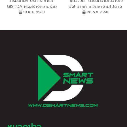
กรมวิทย์ฯ บริการ หารือ
”ชินวัฒน์​” ได้รับความไว้วางใจ​
GISTDA เร่งสร้างความร่วม
นั่ง! นายก​ ส.จัดหางานไปต่าง
มือการพัฒนาเทคโนโลยี
ประเทศ​ เป็นสมัยที่ 2
18 เม.ย. 2568
20 ก.ย. 2568
อวกาศและยกระดับขีดความ
สามารถของห้องปฏิบัติการ
ทดสอบด้านอวกาศ