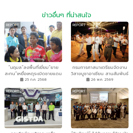
ข่าวอื่นๆ ที่น่าสนใจ
REPORT
REPORT
“นฤมล“ลงพื้นที่เยี่ยม”ยาย
กรมการศาสนาเตรียมจัดงาน
สะทน“เหยื่อเหตุระเบิดชายแดน
วิสาขบูชาอาเซียน สานสัมพันธ์
ไทย–กัมพูชา”จับมือ“มูลนิธิธร
ไทย-เมียนมา เสริมสร้างพลัง
25 ก.ค. 2568
26 พ.ค. 2569
รมนัสฯ สร้างบ้านใหม่ พร้อม
ศรัทธาพุทธศาสนา 2 แผ่นดิน
REPORT
REPORT
มอบรถไถ รถมอเตอร์ไซค์