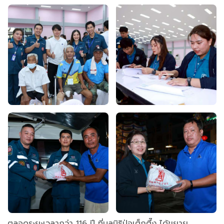
ตลอดระยะเวลากว่า 116 ปี ที่มูลนิธิป่อเต็กตึ๊ง ได้ขยาย