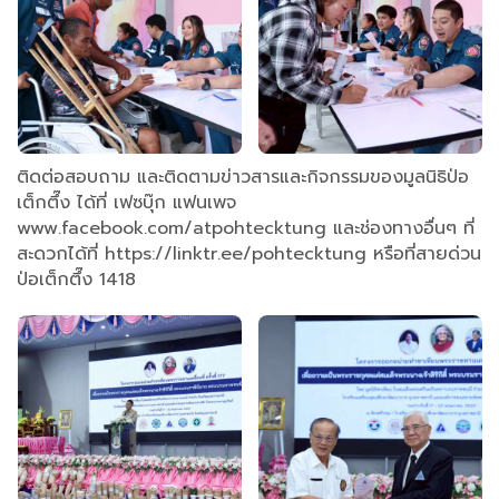
ติดต่อสอบถาม และติดตามข่าวสารและกิจกรรมของมูลนิธิป่อ
เต็กตึ๊ง ได้ที่ เฟซบุ๊ก แฟนเพจ
www.facebook.com/atpohtecktung และช่องทางอื่นๆ ที่
สะดวกได้ที่ https://linktr.ee/pohtecktung หรือที่สายด่วน
ป่อเต็กตึ๊ง 1418