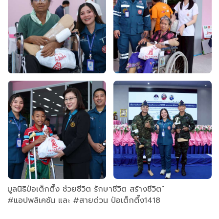
มูลนิธิป่อเต็กตึ๊ง ช่วยชีวิต รักษาชีวิต สร้างชีวิต”
#แอปพลิเคชัน และ #สายด่วน ป่อเต็กตึ๊ง1418