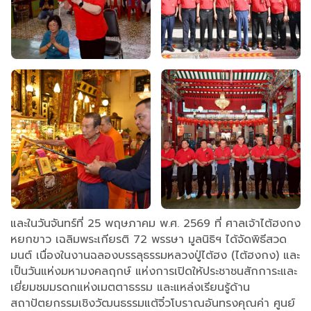
และในวันจันทร์ที่ 25 พฤษภาคม พ.ศ. 2569 ที่ ศาลเจ้าไต้ฮงกง
หยกขาว เฉลิมพระเกียรติ 72 พรรษา มูลนิธิฯ ได้จัดพิธีสวด
มนต์ เนื่องในงานฉลองบรรลุธรรมหลวงปู่ไต้ฮง (ไต้ฮงกง) และ
เป็นวันแห่งมหามงคลฤกษ์ แห่งการเปิดให้ประชาชนสักการะและ
เยี่ยมชมมรดกแห่งเมตตาธรรม และแหล่งเรียนรู้ด้าน
สถาปัตยกรรมเชิงวัฒนธรรมแต้จิ๋วโบราณอันทรงคุณค่า ศูนย์