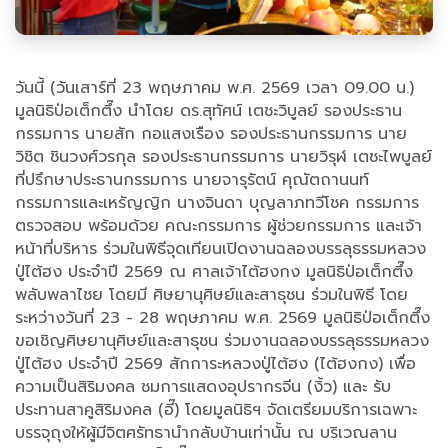
วันนี้ (วันเสาร์ที่ 23 พฤษภาคม พ.ศ. 2569 เวลา 09.00 น.)
มูลนิธิป่อเต็กตึ๊ง นำโดย ดร.สุทัศน์ เตชะวิบูลย์ รองประธาน
กรรมการ นายสัก กอแสงเรือง รองประธานกรรมการ นาย
วิชิต ชินวงศ์วรกุล รองประธานกรรมการ นายวิรุฬ เตชะไพบูลย์
ที่ปรึกษาประธานกรรมการ นายจารุรัตน์ คุณัตถานนท์
กรรมการและเหรัญญิก นางจินดา บุญลาภทวีโชค กรรมการ
ตรวจสอบ พร้อมด้วย คณะกรรมการ ผู้ช่วยกรรมการ และเจ้า
หน้าที่บริหาร ร่วมในพิธีจุดเทียนเปิดงานฉลองบรรลุธรรมหลวง
ปู่ไต้ฮง ประจำปี 2569 ณ ศาลเจ้าไต้ฮงกง มูลนิธิป่อเต็กตึ๊ง
พลับพลาไชย โดยมี ศิษยานุศิษย์และสาธุชน ร่วมในพิธี โดย
ระหว่างวันที่ 23 - 28 พฤษภาคม พ.ศ. 2569 มูลนิธิป่อเต็กตึ๊ง
ขอเชิญศิษยานุศิษย์และสาธุชน ร่วมงานฉลองบรรลุธรรมหลวง
ปู่ไต้ฮง ประจำปี 2569 สักการะหลวงปู่ไต้ฮง (ไต้ฮงกง) เพื่อ
ความเป็นสิริมงคล ชมการแสดงอุปรากรจีน (งิ้ว) และ รับ
ประทานสาคูสิริมงคล (อี๊) โดยมูลนิธิฯ จัดเตรียมบริการเฉพาะ
บรรจุถุงให้ผู้มีจิตศรัทธานำกลับบ้านเท่านั้น ณ บริเวณลาน