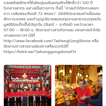
รวมพลังศรัทธาที่ยิ่งใหญ่บนดินแดนศักดิ์สิทธิ์กว่า 120 ปี
ใจกลางสาทร อย่างเป็นทางการ ทั้งนี้ “ศาลเจ้าไต้ฮงกงหยก
ขาว เฉลิมพระเกียรติ 72 พรรษา” เปิดให้ประชาชนเข้าเยี่ยมชม
สักการะขอพร และทำบุญบริจาคสมทบทุนงานสาธารณกุศลกับ
มูลนิธิป่อเต็กตึ๊งได้ทุกวัน (จันทร์ – อาทิตย์) ระหว่างเวลา
07.00 – 18.00 น. ติดตามข่าวสารกิจกรรม ของศาลเจ้าไต้ฮ
งกงหยกขาวฯ ได้ที่
http://www.facebook.com/TaiHongGongShrine หรือ
ติดตามข่าวสารตามช่องทางที่สะดวกได้ที่
https://linktr.ee/TaihonggongshrineTH