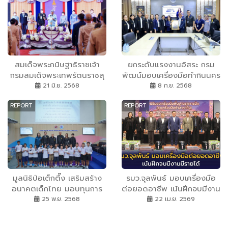
สมเด็จพระกนิษฐาธิราชเจ้า
ยกระดับแรงงานอิสระ กรม
กรมสมเด็จพระเทพรัตนราชสุ
พัฒน์มอบเครื่องมือทำกินนคร
ดาฯ สยามบรมราชกุมารี ทรง
ศรีฯ
21 มิ.ย. 2568
8 ก.ย. 2568
เปิดงาน มหกรรมงานวิจัยแห่ง
REPORT
REPORT
ชาติ ๒๕๖๘
มูลนิธิป่อเต็กตึ๊ง เสริมสร้าง
รมว.จุลพันธ์ มอบเครื่องมือ
อนาคตเด็กไทย มอบทุนการ
ต่อยอดอาชีพ เน้นฝึกจบมีงาน
ศึกษาให้แก่นักเรียนในถิ่น
มีรายได้
25 พ.ย. 2568
22 เม.ย. 2569
ทุรกันดาร รุ่นที่ 4 ประจำปี
พ.ศ. 2568