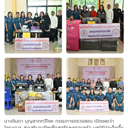
นางจินดา บุญลาภทวีโชค กรรมการตรวจสอบ เปิดเผยว่า
โครงการ ส่งเสริมอาชีพเพื่อสตรีและครอบครัว มูลนิธิป่อเต็กตึ๊ง