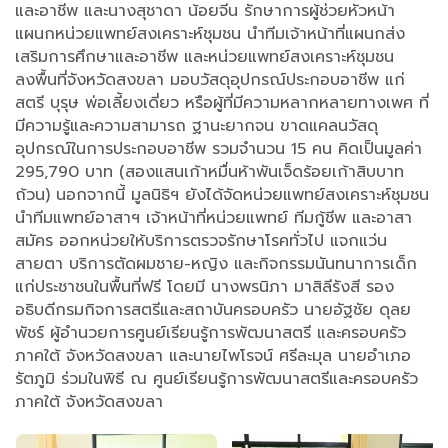
และอาชีพ และนางสุชาดา น้อยจีน รักษาการผู้ช่วยหัวหน้า
แผนกหน่วยแพทย์สงเคราะห์ชุมชน นำทีมเจ้าหน้าที่แผนกส่ง
เสริมการศึกษาและอาชีพ และหน่วยแพทย์สงเคราะห์ชุมชน
ลงพื้นที่จังหวัดสงขลา มอบวัสดุอุปกรณ์ประกอบอาชีพ แก่
สตรี บุรุษ พ่อเลี้ยงเดี่ยว หรือผู้ที่มีความหลากหลายทางเพศ ที่
มีความรู้และความสามารถ ฐานะยากจน ขาดแคลนวัสดุ
อุปกรณ์ในการประกอบอาชีพ รวมจำนวน 15 คน คิดเป็นมูลค่า
295,790 บาท (สองแสนเก้าหมื่นห้าพันเจ็ดร้อยเก้าสิบบาท
ถ้วน) นอกจากนี้ มูลนิธิฯ ยังได้จัดหน่วยแพทย์สงเคราะห์ชุมชน
นำทีมแพทย์อาสาฯ เจ้าหน้าที่หน่วยแพทย์ ทีมกู้ชีพ และอาสา
สมัคร ออกหน่วยให้บริการตรวจรักษาโรคทั่วไป แจกแว่น
สายตา บริการตัดผมชาย-หญิง และกิจกรรมนันทนาการเด็ก
แก่ประชาชนในพื้นที่ฟรี โดยมี นางพรนิภา มาสิลีรังสี รอง
อธิบดีกรมกิจการสตรีและสถาบันครอบครัว นายอัฐชัย ดุลย
พัชร์ ผู้อำนวยการศูนย์เรียนรู้การพัฒนาสตรี และครอบครัว
ภาคใต้ จังหวัดสงขลา และนายไพโรจน์ ศรีละมุล นายอำเภอ
รัตภูมิ ร่วมในพิธี ณ ศูนย์เรียนรู้การพัฒนาสตรีและครอบครัว
ภาคใต้ จังหวัดสงขลา