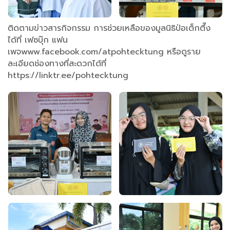
ติดตามข่าวสารกิจกรรม การช่วยเหลือของมูลนิธิป่อเต็กตึ๊ง
ได้ที่ เฟซบุ๊ก แฟน
เพจwww.facebook.com/atpohtecktung หรือดูราย
ละเอียดช่องทางที่สะดวกได้ที่
https://linktr.ee/pohtecktung