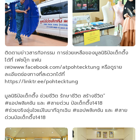
ติดตามข่าวสารกิจกรรม การช่วยเหลือของมูลนิธิป่อเต็กตึ๊ง
ได้ที่ เฟซบุ๊ก แฟน
เพจwww.facebook.com/atpohtecktung หรือดูราย
ละเอียดช่องทางที่สะดวกได้ที่
https://linktr.ee/pohtecktung
มูลนิธิป่อเต็กตึ๊ง ช่วยชีวิต รักษาชีวิต สร้างชีวิต”
#แอปพลิเคชัน และ #สายด่วน ป่อเต็กตึ๊ง1418
#ช่วยจริงอุ่นใจแม้ในนาทีฉุกเฉิน #แอปพลิเคชัน และ #สาย
ด่วนป่อเต็กตึ๊ง1418