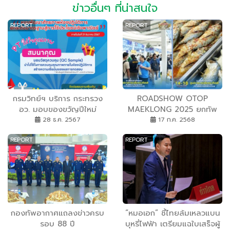
ข่าวอื่นๆ ที่น่าสนใจ
REPORT
REPORT
กรมวิทย์ฯ บริการ กระทรวง
ROADSHOW OTOP
อว. มอบของขวัญปีใหม่
MAEKLONG 2025 ยกทัพ
ประชาชน 2568 ..ฟรี !!
ของดีจังหวัดสมุทรสงคราม
28 ธ.ค. 2567
17 ก.ค. 2568
Upskill Reskill Newskill
บุกกลางกรุง! วันนี้วันที่ 4 แล้ว
REPORT
REPORT
ผ่านระบบออนไลน์กว่า 43
14 – 18 กรกฎาคม 2568
หลักสูตร!! เสริมทักษะด้าน
ลานอเนกประสงค์ อาคาร B
วทน. พร้อมยกเว้นค่า
ศูนย์ราชการฯ 80 พรรษา
ธรรมเนียมยื่นขอการรับรอง
แจ้งวัฒนะ ช้อปเพลินกับสินค้า
ทุกขอบข่าย และสมนาคุณ
OTOP สมุทรสงคราม
QC Sample ควบคุมคุณภาพ
ห้องปฏิบัติการ ไทยสู่สากล
กองทัพอากาศแถลงข่าวครบ
“หมอเอก” ชี้ไทยล้มเหลวแบน
รอบ 88 ปี
บุหรี่ไฟฟ้า เตรียมแฉใบเสร็จผู้