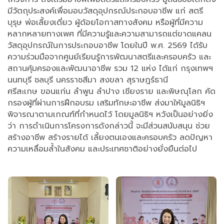
มีวัตถุประสงค์เพื่อมอบวัสดุอุปกรณ์ประกอบอาชีพ แก่ สตรี
บุรุษ พ่อเลี้ยงเดี่ยว ผู้ด้อยโอกาสทางสังคม หรือผู้ที่มีความ
หลากหลายทางเพศ ที่มีความรู้และความสามารถแต่ขาดแคลน
วัสดุอุปกรณ์ในการประกอบอาชีพ โดยในปี พ.ศ. 2569 ได้รับ
ความร่วมมือจากศูนย์เรียนรู้การพัฒนาสตรีและครอบครัว และ
สถานคุ้มครองและพัฒนาอาชีพ รวม 12 แห่ง ได้แก่ กรุงเทพฯ
นนทบุรี ชลบุรี นครราชสีมา สงขลา สุราษฎร์ธานี
ศรีสะเกษ ขอนแก่น ลำพูน ลำปาง เชียงราย และพิษณุโลก คัด
กรองผู้ที่ผ่านการฝึกอบรม เสริมทักษะอาชีพ ส่งมาให้มูลนิธิฯ
พิจารณาตามเกณฑ์ที่กำหนดไว้ โดยมูลนิธิฯ หวังเป็นอย่างยิ่ง
ว่า การดำเนินการโครงการดังกล่าวนี้ จะมีส่วนสนับสนุน ช่วย
สร้างอาชีพ สร้างรายได้ เลี้ยงตนเองและครอบครัว ลดปัญหา
ความเหลื่อมล้ำในสังคม และประเทศชาติอย่างยั่งยืนต่อไป