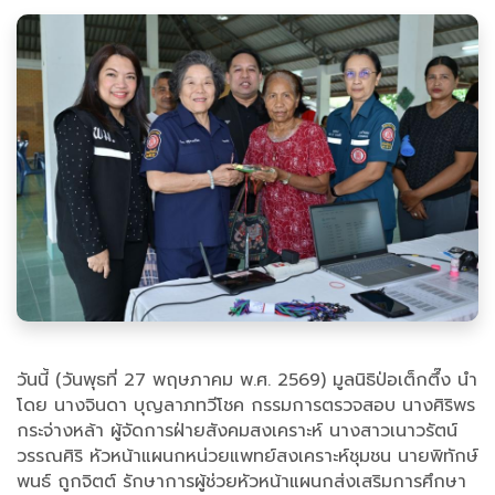
วันนี้ (วันพุธที่ 27 พฤษภาคม พ.ศ. 2569) มูลนิธิป่อเต็กตึ๊ง นำ
โดย นางจินดา บุญลาภทวีโชค กรรมการตรวจสอบ นางศิริพร
กระจ่างหล้า ผู้จัดการฝ่ายสังคมสงเคราะห์ นางสาวเนาวรัตน์
วรรณศิริ หัวหน้าแผนกหน่วยแพทย์สงเคราะห์ชุมชน นายพิทักษ์
พนธ์ ถูกจิตต์ รักษาการผู้ช่วยหัวหน้าแผนกส่งเสริมการศึกษา