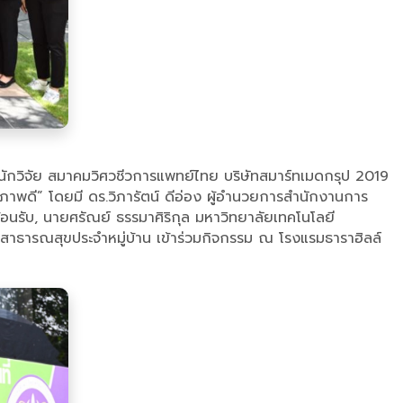
ักวิจัย สมาคมวิศวชีวการแพทย์ไทย บริษัทสมาร์ทเมดกรุป 2019
ุขภาพดี” โดยมี ดร.วิภารัตน์ ดีอ่อง ผู้อำนวยการสำนักงานการ
้อนรับ, นายศรัณย์ ธรรมาศิริกุล มหาวิทยาลัยเทคโนโลยี
รสาธารณสุขประจำหมู่บ้าน เข้าร่วมกิจกรรม ณ โรงแรมธาราฮิลล์