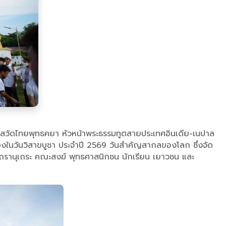
าสวัดไทยพุทธคยา หัวหน้าพระธรรมทูตสายประเทศอินเดีย-เนปาล
่องในวันวิสาขบูชา ประจำปี 2569 วันสำคัญสากลของโลก ซึ่งจัด
รานุเถระ คณะสงฆ์ พุทธศาสนิกชน นักเรียน เยาวชน และ