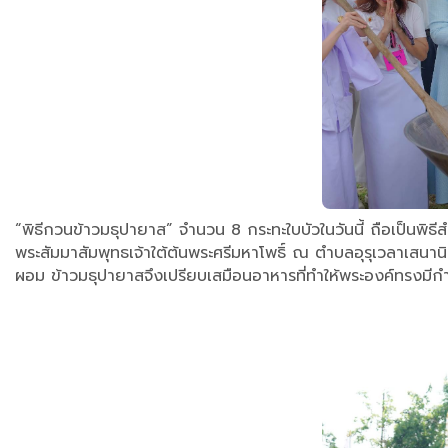
“พิธีกวนข้าวมธุปายาส” จำนวน 8 กระทะใบบัวในวันนี้ ถือเป็นพิธี
พระสัมมาสัมพุทธเจ้าใต้ต้นพระศรีมหาโพธิ์ ณ ตำบลอุรุเวลาเส
ผอม ข้าวมธุปายาสจึงเปรียบเสมือนอาหารที่ทำให้พระองค์ทรงมีกำ