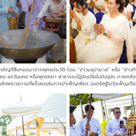
สำคัญที่สืบทอดมาจากพุทธประวัติ โดย “ข้าวมธุปายาส” หรือ “ข้าวทิ
นานิคม แคว้นมคธ หรือพุทธคยา สาธารณรัฐอินเดียในปัจจุบัน ภาย
ลังพระวรกายที่แข็งแรงในการบำเพ็ญเพียร จนตรัสรู้ในวันเพ็ญเดือ