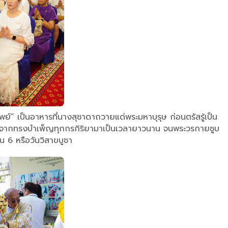
พย์” เป็นอาหารที่นางสุชาดาถวายแด่พระมหาบุรุษ ก่อนตรัสรู้เป็น
หลังจากทรงบำเพ็ญทุกกรกิริยามาเป็นเวลายาวนาน จนพระวรกายซูบ
น 6 หรือวันวิสาขบูชา