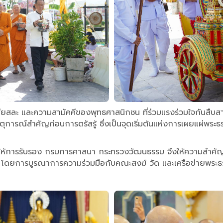
สียสละ และความสามัคคีของพุทธศาสนิกชน ที่ร่วมแรงร่วมใจกันสืบ
การณ์สำคัญก่อนการตรัสรู้ ซึ่งเป็นจุดเริ่มต้นแห่งการเผยแผ่พระ
ิให้การรับรอง กรมการศาสนา กระทรวงวัฒนธรรม จึงให้ความสำคัญก
 โดยการบูรณาการความร่วมมือกับคณะสงฆ์ วัด และเครือข่ายพระธรร