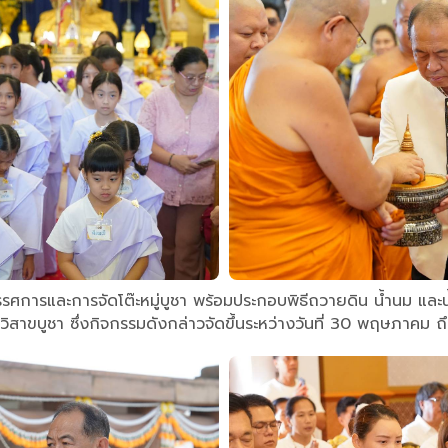
รรศการและการจัดโต๊ะหมู่บูชา พร้อมประกอบพิธีถวายดิน น้ำนม และน
วิสาขบูชา ซึ่งกิจกรรมดังกล่าวจัดขึ้นระหว่างวันที่ 30 พฤษภาคม ถึ