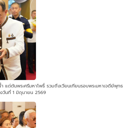
้ำ แด่ต้นพระศรีมหาโพธิ์ รวมถึงเวียนเทียนรอบพระมหาเจดีย์พุทธ
งวันที่ 1 มิถุนายน 2569