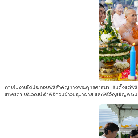
ภายในงานได้ประกอบพิธีสำคัญทางพระพุทธศาสนา เริ่มตั้งแต่พิธ
เทพยดา บริเวณปะรำพิธีกวนข้าวมธุปายาส และพิธีอัญเชิญพระบ