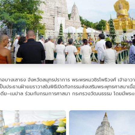
เภอบางเสาธง จังหวัดสมุทรปราการ พระพรหมวชิรโพธิวงศ์ เจ้าอาว
ป็นประธานฝ่ายฆราวาสในพิธีเปิดกิจกรรมส่งเสริมพระพุทธศาสนาเนื
นเดีย–เนปาล ร่วมกับกรมการศาสนา กระทรวงวัฒนธรรม โดยมีพระเถ