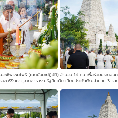
ีบวชชีพรหมโพธิ (เนกขัมมะปฏิบัติ) จำนวน 14 คน เพื่อร่วมประกอบ
รมสารีริกธาตุจากสาธารณรัฐอินเดีย เวียนประทักษิณจำนวน 3 รอ