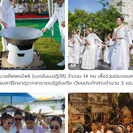
ีบวชชีพรหมโพธิ (เนกขัมมะปฏิบัติ) จำนวน 14 คน เพื่อร่วมประกอบ
รมสารีริกธาตุจากสาธารณรัฐอินเดีย เวียนประทักษิณจำนวน 3 รอ