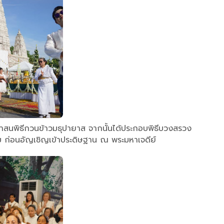
ศาสนพิธีกวนข้าวมธุปายาส จากนั้นได้ประกอบพิธีบวงสรวง
บ ก่อนอัญเชิญเข้าประดิษฐาน ณ พระมหาเจดีย์