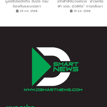
มูลนิธิป่อเต็กตึ๊ง จับมือ กรม
เบิกฟ้าพิธีบวงสรวง “สาวเครือ
ป้องกันและบรรเทา
ฟ้า เดอะ มิวสิคัล” การกลับมา
สาธารณภัย ลงนามบันทึก
ของบทประพันธ์อมตะร่วมสมัย
29 ก.ค. 2568
19 ธ.ค. 2568
ความเข้าใจ ยกระดับ MOU
ที่ทุกคนรอคอย
ร่วมให้ความรู้ พร้อมหนุนงบ
ประมาณด้านการฝึกอบรม และ
ทีมบรรเทาสาธารณภัย
อุปกรณ์ เครือข่ายการสื่อสาร
รวมทั้งเตรียมพร้อมปฏิบัติการ
บูรณาการการช่วยเหลือผู้
ประสบภัยควบคู่กับการพัฒนา
ขีดความสามารถในระดับสากล
ณ มูลนิธิป่อเต็กตึ๊ง
พลับพลาไชย กรุงเทพฯ