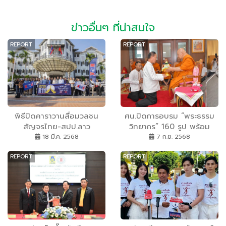
ข่าวอื่นๆ ที่น่าสนใจ
REPORT
REPORT
พิธีปิดคาราวานสื่อมวลชน
ศน.ปิดการอบรม “พระธรรม
สัญจรไทย-สปป.ลาว
วิทยากร” 160 รูป พร้อม
Caravan Thailand - Lao
เผยแผ่ธรรมะยุคใหม่ ดึง
18 มี.ค. 2568
7 ก.ย. 2568
PDR Press 2025 (R11)
เทคโนโลยี-สื่อใหม่สอดแทรก
REPORT
REPORT
ธรรมะ สร้างคนดีสู่สังคมยุค
ดิจิทัล ให้ธรรมะเข้าถึงใจคนทุก
เพศทุกวัย