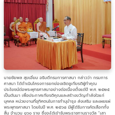
นายชัยพล สุขเอี่ยม อธิบดีกรมการศาสนา กล่าวว่า กรมการ
ศาสนา ได้ดำเนินโครงการยกย่องเชิดชูเกียรติผู้ทำคุณ
ประโยชน์ต่อพระพุทธศาสนาอย่างต่อเนื่องตั้งแต่ปี พ.ศ. ๒๕๒๕
เป็นต้นมา เพื่อประกาศเกียรติคุณและสร้างขวัญกำลังใจแก่
บุคคล หน่วยงานที่อุทิศตนในการทำนุบำรุง ส่งเสริม และเผยแผ่
พระพุทธศาสนา โดยในปี พ.ศ. ๒๕๖๘ มีผู้ได้รับการคัดเลือกทั้ง
สิ้น จำนวน ๑๖๐ ราย ซึ่งจะได้เข้ารับพระราชทานรางวัล “เสา