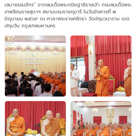
เสมาธรรมจักร” จากสมเด็จพระกนิษฐาธิราชเจ้า กรมสมเด็จพระ
เทพรัตนราชสุดาฯ สยามบรมราชกุมารี ในวันอังคารที่ ๒
มิถุนายน ๒๕๖๙ ณ ศาลาพระราชศรัทธา วัดปทุมวนาราม เขต
ปทุมวัน กรุงเทพมหานคร