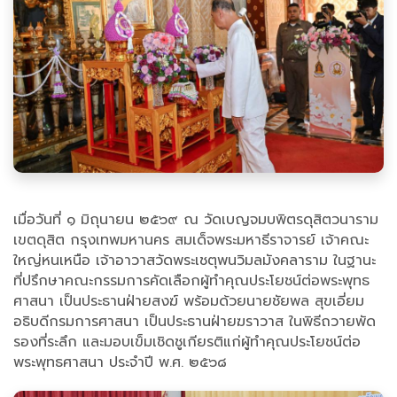
เมื่อวันที่ ๑ มิถุนายน ๒๕๖๙ ณ วัดเบญจมบพิตรดุสิตวนาราม
เขตดุสิต กรุงเทพมหานคร สมเด็จพระมหาธีราจารย์ เจ้าคณะ
ใหญ่หนเหนือ เจ้าอาวาสวัดพระเชตุพนวิมลมังคลาราม ในฐานะ
ที่ปรึกษาคณะกรรมการคัดเลือกผู้ทำคุณประโยชน์ต่อพระพุทธ
ศาสนา เป็นประธานฝ่ายสงฆ์ พร้อมด้วยนายชัยพล สุขเอี่ยม
อธิบดีกรมการศาสนา เป็นประธานฝ่ายฆราวาส ในพิธีถวายพัด
รองที่ระลึก และมอบเข็มเชิดชูเกียรติแก่ผู้ทำคุณประโยชน์ต่อ
พระพุทธศาสนา ประจำปี พ.ศ. ๒๕๖๘