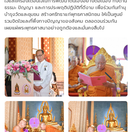
ใจและเครื่องเตือนใจในการพัฒนาตนเองอย่างต่อเนื่อง ทั้งด้าน
ธรรมะ ปัญญา และการประพฤติปฏิบัติที่ดีงาม เพื่อร่วมกันทำนุ
บำรุงวัดและชุมชน สร้างศรัทธาแก่พุทธศาสนิกชน ให้เป็นศูนย์
รวมจิตใจและที่พึ่งทางปัญญาของสังคม ตลอดจนร่วมกัน
เผยแผ่พระพุทธศาสนาอย่างถูกต้องและมั่นคงสืบไป