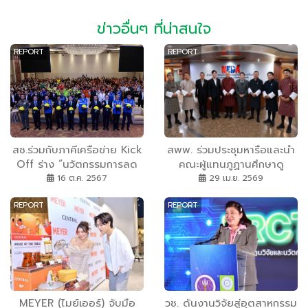
ข่าวอื่นๆ ที่น่าสนใจ
REPORT
REPORT
สช.ร่วมกับภาคีเครือข่าย Kick
สพพ. ร่วมประชุมหารือและนำ
Off ร่าง “นวัตกรรมการลด
คณะผู้แทนภูฏานศึกษาดู
อุบัติเหตุ” เปิดเวทีแลกเปลี่ยน
งานการผลิตกระแสไฟฟ้าจาก
16 ต.ค. 2567
29 เม.ย. 2569
ความคิดเห็นของผู้ใช้รถ-ใช้
พลังงานแสงอาทิตย์ ยกระดับ
REPORT
REPORT
ถนน เขตเมือง มุ่งกำหนด
ความมั่นคงทางพลังงานไทย
แนวทางป้องกัน พร้อมเดิน
หน้าแก้ไขปัญหาอุบัติเหตุทาง
ถนน
MEYER (ไมย์เออร์) จับมือ
วช. ดันงานวิจัยสู่อุตสาหกรรม