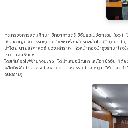
กระทรวงการอุดมศึกษา วิทยาศาสตร์ วิจัยและนวัตกรรม (อว.) โด
เชี่ยวชาญนวัตกรรมหุ่นยนต์และเครื่องจักรกลอัตโนมัติ (ศนย.) 
นำโดย นายสิริศาสตร์ ขวัญสำราญ หัวหน้ากองบำรุงรักษาโรงไฟฟ
ณ จ.ฉะเชิงเทรา
โดยทีมโรงไฟฟ้าบางปะกง ได้นำเสนอปัญหาและโจทย์วิจัย ที่ต้อ
ผลิตไฟฟ้า โดย กรมโรงงานอุตสาหกรรม ไม่อนุญาตให้ปล่อยน้ำที
อันตราย)