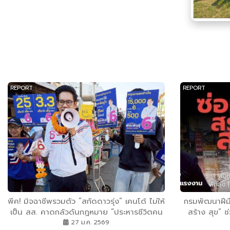
REPORT
REPORT
พีค! มิจฉาชีพรวมตัว ”สกัดดาวรุ่ง” เคนโด้ ไม่ให้
กรมพัฒนาฝีมื
เป็น สส. คาดกลัวดันกฎหมาย ”ประหารชีวิตคน
สร้าง สุข” ช
โกง”
ประชาชนเข้าร
27 ม.ค. 2569