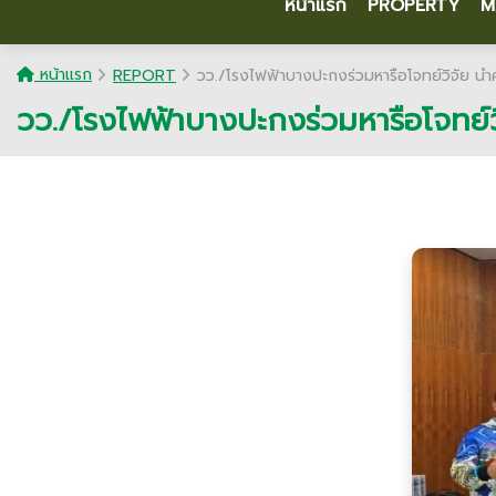
หน้าแรก
PROPERTY
M
หน้าแรก
REPORT
วว./โรงไฟฟ้าบางปะกงร่วมหารือโจทย์วิจัย น
วว./โรงไฟฟ้าบางปะกงร่วมหารือโจทย์