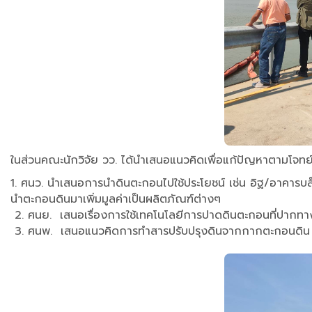
ในส่วนคณะนักวิจัย วว. ได้นำเสนอแนวคิดเพื่อแก้ปัญหาตามโจทย
1. ศนว. นำเสนอการนำดินตะกอนไปใช้ประโยชน์ เช่น อิฐ/อาคารบล็
นำตะกอนดินมาเพิ่มมูลค่าเป็นผลิตภัณฑ์ต่างๆ
2. ศนย. เสนอเรื่องการใช้เทคโนโลยีการปาดดินตะกอนที่ปากทา
3. ศนพ. เสนอแนวคิดการทำสารปรับปรุงดินจากกากตะกอนดิน แ