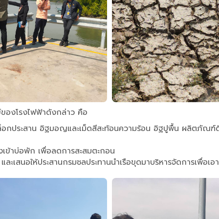
์ของโรงไฟฟ้าดังกล่าว คือ
อกประสาน อิฐมอญและเม็ดสีสะท้อนความร้อน อิฐปูพื้น ผลิตภัณฑ์ดิน
งเข้าบ่อพัก เพื่อลดการสะสมตะกอน
ละเสนอให้ประสานกรมชลประทานนำเรือขุดมาบริหารจัดการเพื่อเ