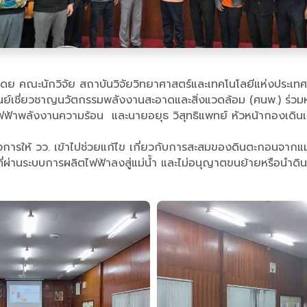
ย คณะนักวิจัย สถาบันวิจัยวิทยาศาสตร์และเทคโนโลยีแห่งประเทศไท
ศูนย์เชี่ยวชาญนวัตกรรมพลังงานสะอาดและสิ่งแวดล้อม (ศนพ.) ร่วม
้าพลังงานความร้อน และนายอยุธ วิสุทธิแพทย์ หัวหน้ากองเดินเค
งการให้ วว. เข้าไปช่วยแก้ไข เกี่ยวกับการสะสมของดินตะกอนจากแ
่ผ่านระบบการผลิตไฟฟ้าลงสู่แม่น้ำ และไม่อนุญาตขนย้ายหรือนำดิ