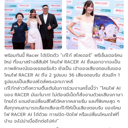
พร้อมกันนี้ Racer ได้เปิดตัว “เก๋ไก๋ สไลเดอร์” พรีเซ็นเตอร์คน
ใหม่ ที่จะมาสร้างสีสันให้ โคมไฟ RACER AI ซึ่งนอกจากจะเป็น
ภาพลักษณ์ของเรเซอร์แล้ว ยังเป็น เจ้าของเสียงตอบรับของ
โคมไฟ RACER AI ถึง 2 รูปแบบ 36 เสียงตอบรับ ส่วนอีก 1
รูปแบบเป็นเสียงสไตล์พระเอกเกาหลี
เก๋ไก๋กล่าวถึงความตื่นเต้นในการร่วมงานครั้งนี้ว่า “โคมไฟ AI
ของ RACER มันเก๋มาก! ไม่ต้องมีเน็ตก็สั่งงานด้วยเสียงภาษา
ไทยได้ แถมยังเปลี่ยนสีไฟได้หลากหลายธีม และที่พิเศษสุด ๆ
คือทุกคนสามารถเลือกเสียงเก๋ไก๋ให้เป็นเสียงตอบรับ ของโคม
ไฟ RACER AI ได้ด้วย การเปิด-ปิดไฟ หรือเปลี่ยนโหมดไฟที่
บ้าน จะไม่น่าเบื่ออีกต่อไปค่ะ!”