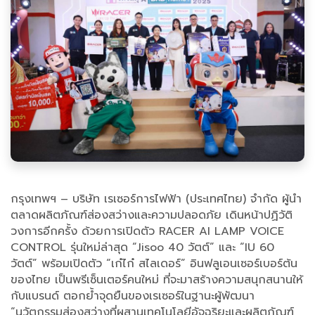
กรุงเทพฯ – บริษัท เรเซอร์การไฟฟ้า (ประเทศไทย) จำกัด ผู้นำ
ตลาดผลิตภัณฑ์ส่องสว่างและความปลอดภัย เดินหน้าปฏิวัติ
วงการอีกครั้ง ด้วยการเปิดตัว RACER AI LAMP VOICE
CONTROL รุ่นใหม่ล่าสุด “Jisoo 40 วัตต์” และ “IU 60
วัตต์” พร้อมเปิดตัว “เก๋ไก๋ สไลเดอร์” อินฟลูเอนเซอร์เบอร์ต้น
ของไทย เป็นพรีเซ็นเตอร์คนใหม่ ที่จะมาสร้างความสนุกสนานให้
กับแบรนด์ ตอกย้ำจุดยืนของเรเซอร์ในฐานะผู้พัฒนา
“นวัตกรรมส่องสว่างที่ผสานเทคโนโลยีอัจฉริยะและผลิตภัณฑ์