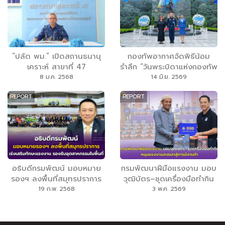
“ปลัด พม.” เปิดสถานธนานุ
กองทัพอากาศจัดพิธีน้อม
เคราะห์ สาขาที่ 47
รำลึก “วันพระบิดาแห่งกองทัพ
บางขุนเทียน อย่างเป็น
อากาศไทย” ประจำปี 2569
8 ม.ค. 2568
14 มิ.ย. 2569
ทางการ ยึดนโยบายโรงรับ
REPORT
REPORT
จำนำเพื่อสังคม ด้วยอัตรา
ดอกเบี้ยต่ำ เริ่มต้นร้อยละ
0.25 ต่อเดือน
อธิบดีกรมพัฒน์ มอบหมาย
กรมพัฒนาฝีมือแรงงาน มอบ
รองฯ ลงพื้นที่สมุทรปราการ
วุฒิบัตร–ชุดเครื่องมือทำกิน
เร่งเสริมทักษะแรงงาน รองรับ
หนุนแรงงานสงขลาสู่การมี
19 ก.พ. 2568
3 พ.ค. 2569
อุตสาหกรรมในพื้นที่
งานทำ