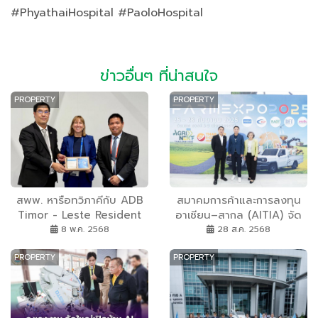
#PhyathaiHospital #PaoloHospital
ข่าวอื่นๆ ที่น่าสนใจ
PROPERTY
PROPERTY
สพพ. หารือทวิภาคีกับ ADB
สมาคมการค้าและการลงทุน
Timor - Leste Resident
อาเซียน–สากล (AITIA) จัด
Mission
งาน TESE 2025 : Thailand
8 พ.ค. 2568
28 ส.ค. 2568
E-Commerce Selection
PROPERTY
PROPERTY
Expo 2025 มหกรรมแสดง
สินค้าและเจรจาธุรกิจออนไลน์
ครั้งยิ่งใหญ่ เปิดโอกาสเติบโต
ทางธุรกิจบนแพลตฟอร์ม E-