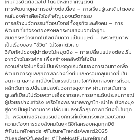
ใหม่ควรยึดถือต่อไป โดยมีหลักสำคัญดังนี้
การพัฒนาบุคลากรอย่างต่อเนื่อง – การเรียนรู้และเติบโตของ
คนในองค์กรคือหัวใจสำคัญของนวัตกรรม
การสร้างนวัตกรรมที่ตอบโจทย์ทั้งธุรกิจและสังคม – การ
พัฒนาที่แท้จริงต้องส่งผลกระทบเชิงบวกต่อผู้คน
สมดุลระหว่างเทคโนโลยีกับความเป็นมนุษย์ – เพราะสุขภาพ
เป็นเรื่องของ “ชีวิต” ไม่ใช่แค่ตัวเลข
วิสัยทัศน์ของผู้นำต้องไม่หยุดนิ่ง – การเปลี่ยนแปลงต้องเริ่ม
จากข้างในองค์กร เพื่อสร้างผลลัพธ์ที่ยั่งยืน
ความสำเร็จในครั้งนี้เป็นเพียงจุดเริ่มต้นของการเดินทางเพื่อ
พัฒนาการดูแลสุขภาพอย่างยั่งยืนและครอบคลุมมากขึ้นใน
อนาคต นอกจากนี้ยังเป็นแรงบันดาลใจให้กับทุกองค์กรที่ร่วม
ผลักดันการเปลี่ยนแปลงในวงการสุขภาพ ผ่านการเน้นการ
ดูแลที่เปี่ยมไปด้วยความเอื้ออาทรและการยกระดับประสบการณ์
ผู้ป่วยอย่างแท้จริง เครือโรงพยาบาลพญาไท-เปาโล ยังคงมุ่ง
สู่การเป็นผู้นำด้านการเปลี่ยนแปลงเพื่อสุขภาพที่ดียิ่งขึ้นในทุก
วัน พร้อมทั้งสร้างแบรนด์องค์กรที่แข็งแกร่งและตอบโจทย์
ความต้องการของสังคมในยุคดิจิทัลครอบคลุมทุกมิติ
#FutureTrends #FutureTrendsAward2025
#LeaderOfLeader #TheMostFutureBrand