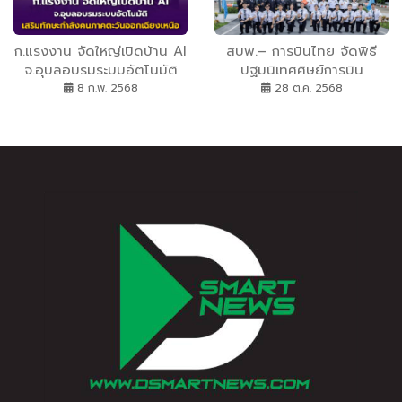
Commerce ชั้นนำทั่วโลก
25-27 กันยายน ณ ฮอลล์ 9
อิมแพ็ค เมืองทองธานี
ก.แรงงาน จัดใหญ่เปิดบ้าน AI
สบพ.– การบินไทย จัดพิธี
จ.อุบลอบรมระบบอัตโนมัติ
ปฐมนิเทศศิษย์การบิน
เสริมทักษะกำลังคนภาคตะวัน
หลักสูตรนักบินพาณิชย์ตรี-
8 ก.พ. 2568
28 ต.ค. 2568
ออกเฉียงเหนือ
เครื่องบิน รุ่นที่129 ผลิต
นักบิน รองรับแผนขยายฝูงบิน
ด้าน การบินไทย ระบุนับเป็น
ครั้งแรกของการบินไทย! เปิด
รับนักบินหญิง เปิดกว้างด้าน
ความเท่าเทียมทางเพศใน
วิชาชีพ