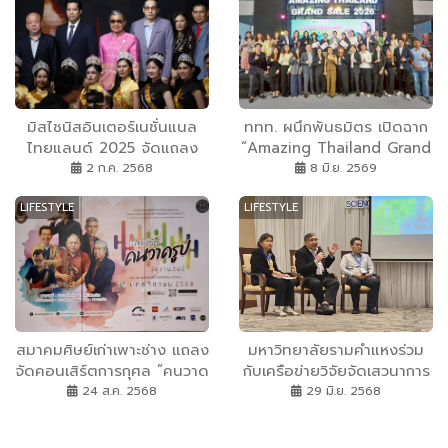
มิสไชนิสอินเตอร์เนชั่นแนล
ททท. ผนึกพันธมิตร เปิดฉาก
ไทยแลนด์ 2025 จัดแถลง
“Amazing Thailand Grand
Soft press release เปิดตัว
Sale 2026” ชูศักยภาพไทย
2 ก.ค. 2568
8 มิ.ย. 2569
ผู้เข้าประกวด 5 ภูมิภาค อลัง
แบรนด์ สู่การมอบ Grand
LIFESTYLE
LIFESTYLE
ชิงความเป็นแถวหน้าของ
Experience กระตุ้นการใช้
วงการประกวด
จ่ายนักท่องเที่ยวคุณภาพ
ตลอดเดือนมิถุนายน–
สิงหาคมนี้
สมาคมศิษย์เก่าเพาะช่าง แถลง
มหาวิทยาลัยรามคำแหงร่วม
จัดคอนเสิร์ตการกุศล ”คนวาด
กับเครือข่ายวิจัยจัดเสวนาการ
รูป : ตอนวันวาน...
ท่องเที่ยวทางทะเลอย่างยั่งยืน:
24 ส.ค. 2568
29 มิ.ย. 2568
มุ่งสู่ Net Zero Tourism
และ Nature Positive