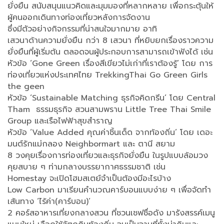
ยั่งยืน สนับสนุนแนวคิดและมุมมองที่หลากหลาย เพื่อกระตุ้นให้
ผู้คนออกเดินทางท่องเที่ยวหลังการจัดงาน
ซึ่งมีตัวอย่างกิจกรรมที่น่าสนใจมากมาย อาทิ
เสวนาด้านความยั่งยืน กว่า 8 เสวนา ที่หยิบยกเรื่องราวความ
ยั่งยืนที่ผู้เริ่มต้น ตลอดจนผู้ประกอบการสามารถเข้าฟังได้ เช่น
หัวข้อ ‘Gone Green เรื่องสีเขียวไม่เก่าที่เราต้องรู้’ โดย การ
ท่องเที่ยวแห่งประเทศไทย TrekkingThai Go Green Girls
the geen
หัวข้อ ‘Sustainable Matching ธุรกิจคิดกรีน’ โดย Central
Tham ธรรมธุรกิจ สวนสามพราน Little Tree Thai Smile
Group และเรือไฟฟ้าสุขสำราญ
หัวข้อ ‘Value Added คุณค่าชิ้นเด็ด จากท้องถิ่น’ โดย เดอะ
มนต์รักแม่กลอง Neighbormart และ ตานี สยาม
8 วงคุยเรื่องการท่องเที่ยวและธุรกิจยั่งยืน ในรูปแบบล้อมวง
คุยสบาย ๆ ท่ามกลางบรรยากาศธรรมชาติ เช่น
Homestay จะเปิดโฮมสเตย์จำเป็นต้องมีอะไรบ้าง
Low Carbon มาเรียนคำนวณคาร์บอนแบบง่าย ๆ เพื่อจัดทำ
เส้นทาง ‘ไร้ค่า(คาร์บอน)’
2 คอร์สอาหารเที่ยงกลางสวน ที่ชวนเชฟชื่อดัง มารังสรรค์เมนู