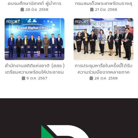
อบรมศึกษานิเทศก์ ผู้นำการ
กรมสมเด็จพระเทพรัตนราชสุ
เปลี่ยนแปลง พลิกโฉม
ดาฯ สยามบรมราชกุมารี ทรง
28 มิ.ย. 2568
21 มิ.ย. 2568
คุณภาพการศึกษาสู่สากล
เปิดงาน มหกรรมงานวิจัยแห่ง
REPORT
REPORT
ชาติ ๒๕๖๘
สำนักงานสถิติแห่งชาติ (สสช.)
การประชุมหารือในครั้งนี้ได้รับ
เตรียมความพร้อมให้ประชาชน
ความร่วมมือจากหลายภาค
ก้าวสู่การเป็นพลเมืองดิจิทัลที่
ส่วน ทั้งภาครัฐและเอกชน
9 ต.ค. 2567
26 ต.ค. 2568
มีคุณภาพ หวังประชาชนทุกคน
สะท้อนให้เห็นถึงความตระหนัก
มีทักษะดิจิทัล และเป็นพลเมือง
และความมุ่งมั่นร่วมกันในการ
ดิจิทัลที่ดีร่วมกัน จับมือเคลือ
ขับเคลื่อนการพัฒนาระบบขน
ข่ายหน่วยงานภาคี จัด
ส่งและโลจิสติกส์อย่างยั่งยืน
กิจกรรมส่งเสริมและสนับสนุน
ซึ่งจะเป็นรากฐานสำคัญต่อการ
A Good Digital
พัฒนาเศรษฐกิจ สังคม และ
Citizen“ก้าวไปสู่ความเป็น
สิ่งแวดล้อมของภูมิภาคใน
พลเมืองดิจิทัลที่มีคุณภาพไป
อนาคต
ด้วยกัน”