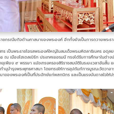
ราชกรณียกิจด้านศาสนาของพระองค์ อีกทั้งยังเป็นการถวายพระราช
ทร เป็นพระราชโอรสพระองค์ใหญ่ในสมเด็จพระมหิตลาธิเบศร อดุล
 ณ เมืองไฮเดลเบิร์ก ประเทศเยอรมนี ทรงได้รับการศึกษาในต่างประ
มายุเพียง ๙ พรรษา แม้จะทรงครองสิริราชสมบัติในระยะเวลาอันสั้น
รทำนุบำรุงพระพุทธศาสนา โดยทรงให้การอุปถัมภ์การบูรณะวัดวา
าของพระองค์เป็นที่ประจักษ์แก่พสกนิกร และเป็นแรงบันดาลใจให