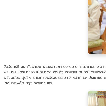
วันจันทร์ที่ ๑๕ กันยายน ๒๕๖๘ เวลา ๐๙.๐๐ น. กรมการศาสนา
พระปรเมนทรมหาอานันทมหิดล พระอัฐมรามาธิบดินทร โดยมีพระสิ
พร้อมด้วย ผู้บริหารกระทรวงวัฒนธรรม เจ้าหน้าที่ และประชาช
เขตบางพลัด กรุงเทพมหานคร