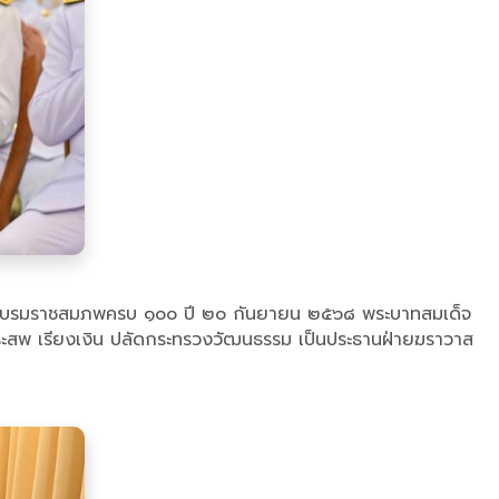
นพระบรมราชสมภพครบ ๑๐๐ ปี ๒๐ กันยายน ๒๕๖๘ พระบาทสมเด็จ
ระสพ เรียงเงิน ปลัดกระทรวงวัฒนธรรม เป็นประธานฝ่ายฆราวาส