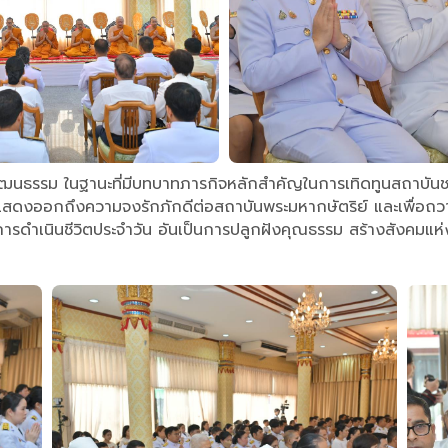
ธรรม ในฐานะที่มีบทบาทภารกิจหลักสำคัญในการเทิดทูนสถาบันชาต
แสดงออกถึงความจงรักภักดีต่อสถาบันพระมหากษัตริย์ และเพื่อถวายเ
รดำเนินชีวิตประจำวัน อันเป็นการปลูกฝังคุณธรรม สร้างสังคมแห