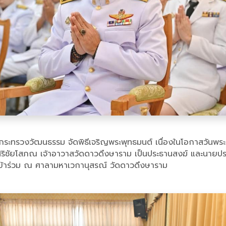
 กระทรวงวัฒนธรรม จัดพิธีเจริญพระพุทธมนต์ เนื่องในโอกาสวั
ริชัยโสภณ เจ้าอาวาสวัดดาวดึงษาราม เป็นประธานสงฆ์ และนายป
น เข้าร่วม ณ ศาลามหาเวกานุสรณ์ วัดดาวดึงษาราม