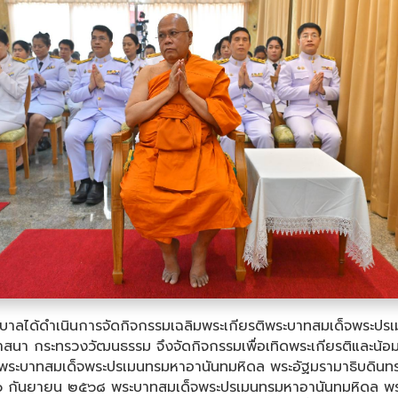
ฐบาลได้ดำเนินการจัดกิจกรรมเฉลิมพระเกียรติพระบาทสมเด็จพระปร
กระทรวงวัฒนธรรม จึงจัดกิจกรรมเพื่อเทิดพระเกียรติและน้อมรำ
บาทสมเด็จพระปรเมนทรมหาอานันทมหิดล พระอัฐมรามาธิบดินทร ใ
๒๐ กันยายน ๒๕๖๘ พระบาทสมเด็จพระปรเมนทรมหาอานันทมหิดล พร