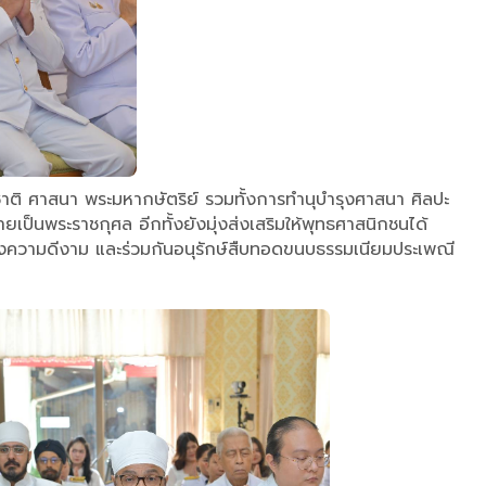
ิ ศาสนา พระมหากษัตริย์ รวมทั้งการทำนุบำรุงศาสนา ศิลปะ
ป็นพระราชกุศล อีกทั้งยังมุ่งส่งเสริมให้พุทธศาสนิกชนได้
่งความดีงาม และร่วมกันอนุรักษ์สืบทอดขนบธรรมเนียมประเพณี