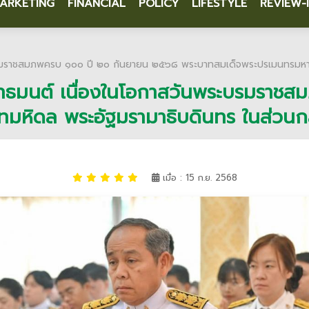
ARKETING
FINANCIAL
POLICY
LIFESTYLE
REVIEW-
บรมราชสมภพครบ ๑๐๐ ปี ๒๐ กันยายน ๒๕๖๘ พระบาทสมเด็จพระปรเมนทรมหาอ
ุทธมนต์ เนื่องในโอกาสวันพระบรมรา
มหิดล พระอัฐมรามาธิบดินทร ในส่วนก
เมื่อ : 15 ก.ย. 2568