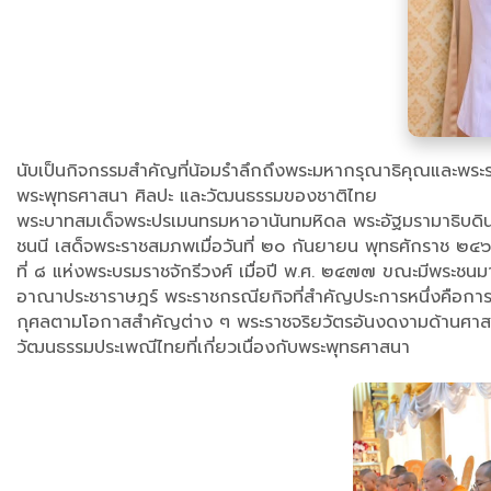
นับเป็นกิจกรรมสำคัญที่น้อมรำลึกถึงพระมหากรุณาธิคุณและพระ
พระพุทธศาสนา ศิลปะ และวัฒนธรรมของชาติไทย
พระบาทสมเด็จพระปรเมนทรมหาอานันทมหิดล พระอัฐมรามาธิบดิน
ชนนี เสด็จพระราชสมภพเมื่อวันที่ ๒๐ กันยายน พุทธศักราช ๒๔๖๘
ที่ ๘ แห่งพระบรมราชจักรีวงศ์ เมื่อปี พ.ศ. ๒๔๗๗ ขณะมีพระชน
อาณาประชาราษฎร์ พระราชกรณียกิจที่สำคัญประการหนึ่งคือกา
กุศลตามโอกาสสำคัญต่าง ๆ พระราชจริยวัตรอันงดงามด้านศาสน
วัฒนธรรมประเพณีไทยที่เกี่ยวเนื่องกับพระพุทธศาสนา