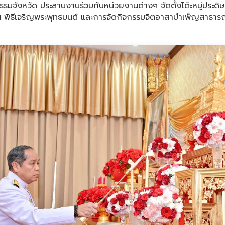
รมจังหวัด ประสานงานร่วมกับหน่วยงานต่างๆ จัดตั้งโต๊ะหมู่ปร
ิฯ พิธีเจริญพระพุทธมนต์ และการจัดกิจกรรมจิตอาสาบำเพ็ญสาธาร