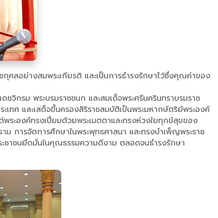
กุศลอย่างสมพระเกียรติ และเป็นการธำรงรักษาไว้ซึ่งคุณค่าของ
ยเดชวิกรม พระบรมราชชนก และสมเด็จพระศรีนครินทราบรมราช
เทศ และเสด็จขึ้นครองสิริราชสมบัติเป็นพระมหากษัตริย์พระองค์
 แต่พระองค์ทรงเปี่ยมด้วยพระเมตตาและทรงห่วงใยทุกข์สุขของ
อาราม การจัดการศึกษาในพระพุทธศาสนา และทรงบำเพ็ญพระราช
้ประชาชนยึดมั่นในคุณธรรมความดีงาม ตลอดจนธำรงรักษา