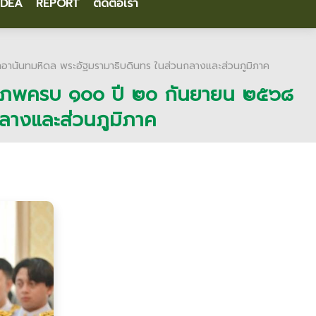
IDEA
REPORT
ติดต่อเรา
านันทมหิดล พระอัฐมรามาธิบดินทร ในส่วนกลางและส่วนภูมิภาค
ชสมภพครบ ๑๐๐ ปี ๒๐ กันยายน ๒๕๖๘
ลางและส่วนภูมิภาค