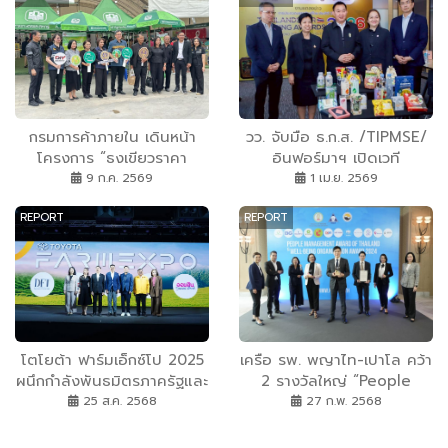
กรมการค้าภายใน เดินหน้า
วว. จับมือ ธ.ก.ส. /TIPMSE/
โครงการ “ธงเขียวราคา
อินฟอร์มาฯ เปิดเวที
ประหยัดพลัส” ช่วยเกษตรกร
“ThailandStar Packaging
9 ก.ค. 2569
1 เม.ย. 2569
และประชาชนลดค่าครองชีพ
Awards 2026” เฟ้นหาสุด
REPORT
REPORT
จังหวัดขอนแก่น
ยอดนวัตกรรมสร้างสรรค์
บรรจุภัณฑ์แห่งอนาคต ชิง
รางวัลรวมกว่า 200,000 บาท
โตโยต้า ฟาร์มเอ็กซ์โป 2025
เครือ รพ. พญาไท-เปาโล คว้า
ผนึกกำลังพันธมิตรภาครัฐและ
2 รางวัลใหญ่ “People
ภาคเอกชน ขับเคลื่อน
Management Award
25 ส.ค. 2568
27 ก.พ. 2568
ยุทธศาสตร์ Smart Farmer
2024” จากความมุ่งมั่นในการ
ยกระดับเกษตรกรรมไทย สู่
ดูแลสุขภาวะที่ดีและการจัดการ