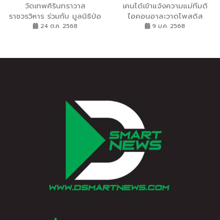
วัดเทพศิรินทราวาส
เคนโด้เข้าแจ้งความแม่ทีมดิ
ราชวรวิหาร ร่วมกับ มูลนิธิป่อ
ไอคอนอาละวาดโพสดิส
เต็กตึ๊ง จัดพิธีทิ้งกระจาด (ซิ
เครดิต หลังสคบ.ยึดใบ
24 ต.ค. 2568
9 ม.ค. 2568
โกว) แจกเครื่องอุปโภคบริโภค
อนุญาต
และชุดยาสามัญประจำบ้านแก่
ผู้ยากไร้ รวม 1000 ชุด รวม
มูลค่ากว่า 1.6 แสนบาท ณ วัด
เทพศิรินทราวาสราชวรวิหาร
เขตป้อมปราบศัตรูพ่าย
กรุงเทพฯ