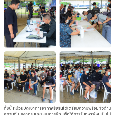
ทั้งนี้ หน่วยบัญชาการอากาศโยธินได้เตรียมความพร้อมทั้งด้าน
สถานที่ บุคลากร และระบบการฝึก เพื่อให้การรับทหารใหม่เป็นไป