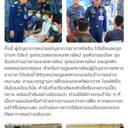
ทั้งนี้ ผู้บัญชาการหน่วยบัญชาการอากาศโยธิน ได้เยี่ยมชมจุด
ต่างๆ ได้แก่ จุดตรวจสอบยอดทหารใหม่ จุดคัดกรองโรค จุด
รับประทานอาหารของทหารใหม่ จุดแบ่งทหารใหม่ และจุดพัก
คอยหน่วยปกครอง สำหรับการดูแลทหารใหม่ผู้บัญชาการทหาร
อากาศ ได้เน้นย้ำให้ทุกหน่วยดูแลทหารกองประจำการอย่าง
เหมาะสม ตามมาตรฐานการฝึกของกองทัพอากาศ โดยให้ยึด
มั่นในระเบียบวินัย คำนึงถึงเกียรติและศักดิ์ศรีของความเป็น
ทหาร พร้อมกำชับอย่างชัดเจนว่า ห้ามมิให้มีการกระทำใด ๆ ที่
เป็นการละเมิดหรือทำร้ายร่างกายระหว่างการฝึก หากพบการก
ระทำที่ไม่เหมาะสม จะดำเนินการทางวินัยตามระเบียบของกอง
ทัพอากาศอย่างเข้มงวด