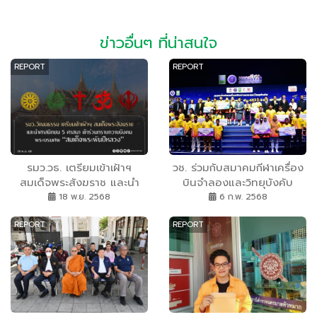
ข่าวอื่นๆ ที่น่าสนใจ
REPORT
REPORT
รมว.วธ. เตรียมเข้าเฝ้าฯ
วช. ร่วมกับสมาคมกีฬาเครื่อง
สมเด็จพระสังฆราช และนำ
บินจำลองและวิทยุบังคับ
ศาสนิกชน 5 ศาสนา เข้าร่วม
สถานีโทรทัศน์ ThaiPBS เปิด
18 พ.ย. 2568
6 ก.พ. 2568
กราบถวายบังคม พระบรมศพ
พื้นที่สำหรับเด็กรุ่นใหม่ ร่วม
REPORT
REPORT
สมเด็จพระนางเจ้าสิริกิติ์
แข่งขันเครื่องบินจำลองและ
พระบรมราชินีนาถ พระบรม
วิทยุบังคับในงานวันนัก
ราชชนนีพันปีหลวง
ประดิษฐ์ 2568