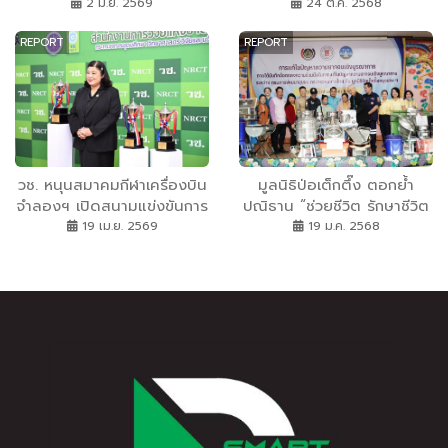
พลังงานอัจฉริยะ: ทำไมระบบ
เทคโนโลยีและนวัตกรรมโด
2 มิ.ย. 2569
24 ต.ค. 2568
กักเก็บพลังงานจึงกลายเป็น
รนฯ ณ โรงเรียนวิทยาศาสตร์
REPORT
REPORT
สมรภูมิถัดไปของอุตสาหกรรม
จุฬาภรณราชวิทยาลัย
จ.พิษณุโลก
วช. หนุนสมาคมกีฬาเครื่องบิน
มูลนิธิป่อเต็กตึ๊ง ตอกย้ำ
จำลองฯ เปิดสนามแข่งขันการ
ปณิธาน “ช่วยชีวิต รักษาชีวิต
ออกแบบโดรนแปรอักษร ชิง
สร้างชีวิต” ชาวจังหวัดเลย
19 เม.ย. 2569
19 ม.ค. 2568
ถ้วยพระราชทาน ปี 2569
อย่างยั่งยืน.. มอบอุปกรณ์
สนามคัดเลือกสนามที่ 2
ประกอบอาชีพผู้ยากไร้ พร้อม
มอบจักรยานให้แก่โรงเรียนใน
พื้นที่ชนบท และนำหน่วย
แพทย์เคลื่อนที่บริการ
ประชาชนฟรี