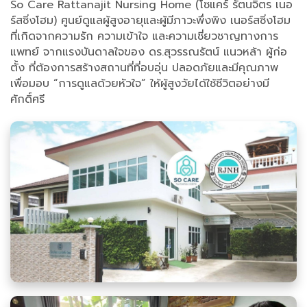
So Care Rattanajit Nursing Home (โซแคร์ รัตนจิตร เนอ
ร์สซิ่งโฮม) ศูนย์ดูแลผู้สูงอายุและผู้มีภาวะพึ่งพิง เนอร์สซิ่งโฮม
ที่เกิดจากความรัก ความเข้าใจ และความเชี่ยวชาญทางการ
แพทย์ จากแรงบันดาลใจของ ดร.สุวรรณรัตน์ แนวหล้า ผู้ก่อ
ตั้ง ที่ต้องการสร้างสถานที่ที่อบอุ่น ปลอดภัยและมีคุณภาพ
เพื่อมอบ “การดูแลด้วยหัวใจ” ให้ผู้สูงวัยได้ใช้ชีวิตอย่างมี
ศักดิ์ศรี