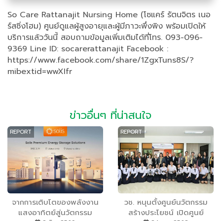
So Care Rattanajit Nursing Home (โซแคร์ รัตนจิตร เนอ
ร์สซิ่งโฮม) ศูนย์ดูแลผู้สูงอายุและผู้มีภาวะพึ่งพิง พร้อมเปิดให้
บริการแล้ววันนี้ สอบถามข้อมูลเพิ่มเติมได้ที่โทร. 093-096-
9369 Line ID: socarerattanajit Facebook :
https://www.facebook.com/share/1ZgxTuns8S/?
mibextid=wwXIfr
ข่าวอื่นๆ ที่น่าสนใจ
REPORT
REPORT
จากการเติบโตของพลังงาน
วช. หนุนตั้งศูนย์นวัตกรรม
แสงอาทิตย์สู่นวัตกรรม
สร้างประโยชน์ เปิดศูนย์