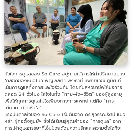
หัวใจการดูแลของ So Care อยู่ภายใต้การให้คำปรึกษาอย่าง
ใกล้ชิดของหมอโบว์ พญ.ลลิตา พระธานี แพทย์เวชปฏิบัติ ที่
เน้นการดูแลทั้งกายและใจร่วมกัน โดยทีมสหวิชาชีพให้บริการ
ตลอด 24 ชั่วโมง ใส่ใจในทั้ง “กาย–ใจ–ชีวิต” ของผู้สูงอายุ
เพื่อให้ทุกการดูแลไม่ใช่เพียงทางการแพทย์ แต่คือ “การ
เยียวยาด้วยหัวใจ”
แรงบันดาลใจของ So Care เริ่มต้นจาก ดร.สุวรรณรัตน์ แนว
หล้า ผู้ก่อตั้งศูนย์ฯ ซึ่งได้เรียนรู้คุณค่าของ “การดูแล” จาก
การเฝ้าดูแลภรรยาที่เจ็บป่วยด้วยความรักและความตั้งใจที่จะ