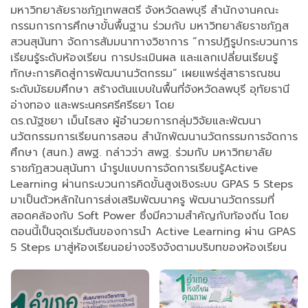
มหาวิทยาลัยราชภัฏเทพสตรี จังหวัดลพบุรี สำนักงานคณะ
กรรมการการศึกษาขั้นพื้นฐาน ร่วมกับ มหาวิทยาลัยราชภัฏส
สวนสุนันทา จัดการสัมมนาทางวิชาการ ”การปฏิรูปกระบวนการ
เรียนรู้ระดับห้องเรียน การประเมินผล และแลกเปลี่ยนเรียนรู้
ทักษะการคิดสู่การพัฒนานวัตกรรม” เผยแพร่สู่สาธารณชน
ระดับมัธยมศึกษา สร้างต้นแบบในพื้นที่จังหวัดลพบุรี อุทัยธานี
อ่างทอง และพระนครศรีศรีธยา โดย
ดร.ณัฐชยา เม็นไธสง ผู้อำนวยการกลุ่มวิจัยและพัฒนา
นวัตกรรมการเรียนการสอน สำนักพัฒนานวัตกรรมการจัดการ
ศึกษา (สนก.) สพฐ. กล่าวว่า สพฐ. ร่วมกับ มหาวิทยาลัย
ราชภัฏสวนสุนันทา นำรูปแบบการจัดการเรียนรู้Active
Learning ผ่านกระบวนการคิดขั้นสูงเชิงระบบ GPAS 5 Steps
มาเป็นตัวหลักในการส่งเสริมพัฒนาครู พัฒนานวัตกรรมที่
สอดคล้องกับ Soft Power ซึ่งมีความสำคัญกับท้องถิ่น โดย
ตอนนี้เป็นจุดเริ่มต้นของการนำ Active Learning ผ่าน GPAS
5 Steps มาสู่ห้องเรียนอย่างจริงจังตามบริบทของห้องเรียน