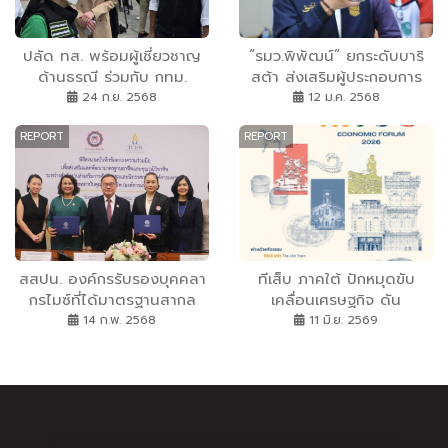
ปลัด ทส. พร้อมผู้เชี่ยวชาญ
“รมว.พิพัฒน์” ยกระดับบาริ
ด้านธรณี ร่วมกับ กทม.
สต้า ส่งเสริมผู้ประกอบการ
ลงพื้นที่ตรวจสอบหลุมยุบ
ธุรกิจ Soft Power รองรับ
24 ก.ย. 2568
12 ม.ค. 2568
บริเวณถนนหน้าโรงพยาบาล
ธุรกิจภาคการท่องเที่ยวและ
REPORT
REPORT
วชิรพยาบาล
บริการ
สสปน. องค์กรรับรองบุคคลา
ทีเส็บ ภาคใต้ ปักหมุดขับ
กรไมซ์ที่ได้มาตรฐานสากล
เคลื่อนเศรษฐกิจ ดัน
ISO 17024:2012 แห่งแรก
‘หาดใหญ่-สงขลา’ สู่ศูนย์
14 ก.พ. 2568
11 มิ.ย. 2569
ของประเทศไทย
กลางไมซ์ระดับสากล ในงาน
”The Southern MICE
Economic Forum 2026”