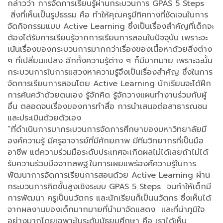
กล่าวว่า การจัดการเรียนรู้ผ่านกระบวนการ GPAS 5 Steps
สิ่งที่เห็นเป็นรูปธรรม คือ ทำให้คุณครูมีทิศทางที่ชัดเจนในการ
จัดกิจกรรมแบบ Active Learning ซึ่งเป็นเรื่องสำคัญที่เด็กจะ
ต้องได้รับการเรียนรู้จากการเรียนการสอนในปัจจุบัน เพราะจะ
เน้นเรื่องของกระบวนการมากกว่าเรื่องของเนื้อหาด้วยสิ่งต่าง
ๆ ที่เปลี่ยนแปลง อีกทั้งความรู้ต่าง ๆ ก็มีมากมาย เพราะฉะนั้น
กระบวนการในการแสวงหาความรู้จึงเป็นเรื่องสำคัญ ซึ่งในการ
จัดการเรียนการสอนโดย Active Learning นักเรียนจะได้ฝึก
การค้นคว้าด้วยตนเอง รู้จักคิด รู้จักวางแผนทำงานร่วมกับผู้
อื่น ตลอดจนเรื่องของการทำสื่อ การนำเสนอต่อสาธารณชน
และประเมินด้วยตัวเอง
“ที่ดำเนินการมากระบวนการจัดการศึกษาของมหาวิทยาลัยมี
องค์ความรู้ มีครูอาจารย์ที่มีศักยภาพ มีทีมวิทยากรที่เป็นมือ
อาชีพ แต่ความร่วมมือระดับประเทศจะเกิดผลไม่ได้เลยถ้าไม่ได้
รับความร่วมมือจากสพฐ.ในการเผยแพร่องค์ความรู้ในการ
พัฒนาการจัดการเรียนการสอนด้วย Active Learning ผ่าน
กระบวนการคิดขั้นสูงเชิงระบบ GPAS 5 Steps จนทำให้เด็กมี
การพัฒนา ครูเป็นนวัตกร และนักเรียนก็เป็นนวัตกร ซึ่งเห็นได้
จากผลงานของเด็กมากมายที่นำมาจัดแสดง และที่น่าภูมิใจ
อย่างมากโดยเฉพาะในระดับมัธยมศึกษา คือ เราได้เห็น