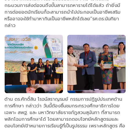
กระบวนการส่งต่อจนถึงขั้นสามารถหารายได้ได้แล้ว ถ้ายิ่งมี
การต่อยอดนักเรียนก็จะสามารถนำไปประกอบเป็นอาชีพเสริม
หรืออาจจะใช้ทำมาหากินเป็นอาชีพหลักได้เลย”รศ.ดร.นันทิยา
กล่าว
ด้าน ดร.ศักดิ์สิน โรจน์สราญรมย์ กรรมการปฏิรูปประเทศด้าน
การศึกษา กล่าวว่า วันนี้ต้องชื่นชมกระทรวงศึกษาธิการโดย
เฉพาะ สพฐ. และ มหาวิทยาลัยราชภัฎสวนสุนันทา ที่สามารถ
พลิกโฉมการศึกษาได้ โดยสามารถตอบโจทย์หลักสูตรมและ
ตอบโจทย์เป้าหมายการเรียนรู้ที่เป็นรูปธรรม เพราะหลักสูตร คือ