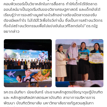
คอมพิวเตอร์เป็นวิชาหลักในการสื่อสาร ทำให้เด็กได้ใช้ตลาด
ออนไลน์มาเป็นจุดเริ่มต้นของวิชาเศรษฐศาสตร์ และเด็กยังได้
เรียนรู้ว่าการจะสร้างมูลค่าอะไรสักอย่างต้องมีตลาดรองรับ
ต้องมีผลกำไร ไม่ได้มีไว้เพื่อโชว์เท่านั้น ซึ่งเป็นการสร้างนวัตกร
ที่จะไปสร้างนวัตกรรมเพื่อไปแข่งขันในเวทีโลกต่อไป”ดร.ณัฐ
ชยากล่าว
รศ.ดร.นันทิยา น้อยจันทร์ ประธานหลักสูตรปรัชญาดุษฎีบัณฑิต
และ หลักสูตรศิลปศาสตรมหาบัณฑิต สาขาการบริหารการ
พัฒนา บัณฑิตวิทยาลัย มหาวิทยาลัยราชภัฏสวนสุนันทา