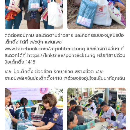
ติดต่อสอบถาม และติดตามข่าวสาร และกิจกรรมของมูลนิธิป่อ
เต็กตึ๊ง ได้ที่ เฟซบุ๊ก แฟนเพจ
www.facebook.com/atpohtecktung และช่องทางอื่นๆ ที่
สะดวกได้ที่ https://linktr.ee/pohtecktung หรือที่สายด่วน
ป่อเต็กตึ๊ง 1418
## ป่อเต็กตึ๊ง ช่วยชีวิต รักษาชีวิต สร้างชีวิต ##
#แอปพลิเคชันป่อเต็กตึ๊ง1418 #ช่วยจริงอุ่นใจแม้ในนาทีฉุกเฉิน