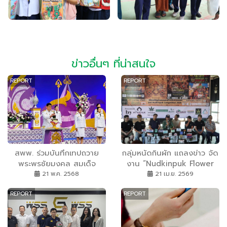
ข่าวอื่นๆ ที่น่าสนใจ
REPORT
REPORT
สพพ. ร่วมบันทึกเทปถวาย
กลุ่มหนัดกินผัก​ แถลงข่าว​ จัด
พระพรชัยมงคล สมเด็จ
งาน “Nudkinpuk Flower
พระนางเจ้าสุทิดาฯ
Competition 2nd 2026”
21 พ.ค. 2568
21 เม.ย. 2569
ปักหมุด 13-14 มิ.ย.นี้ ที่ช่าง
REPORT
REPORT
ชุ่ย เปิดเวทียกระดับมาตรฐาน
กัญชาไทย