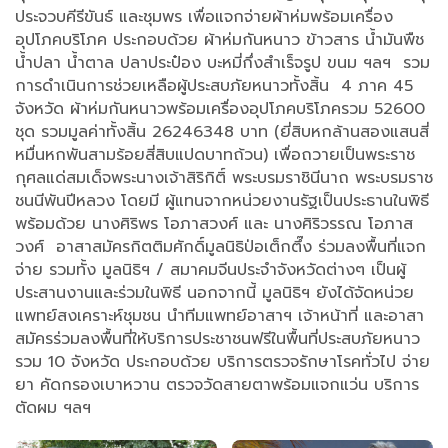
ประจวบคีรีขันธ์ และชุมพร เพื่อแจกจ่ายผ้าห่มพร้อมเครื่อง
อุปโภคบริโภค ประกอบด้วย ผ้าห่มกันหนาว ข้าวสาร น้ำมันพืช
น้ำปลา น้ำตาล ปลาประป๋อง บะหมี่กึ่งสำเร็จรูป ขนม ฯลฯ รวม
การดำเนินการช่วยเหลือผู้ประสบภัยหนาวทั้งสิ้น 4 ภาค 45
จังหวัด ผ้าห่มกันหนาวพร้อมเครื่องอุปโภคบริโภครวม 52600
ชุด รวมมูลค่าทั้งสิ้น 26246348 บาท (ยี่สิบหกล้านสองแสนสี่
หมื่นหกพันสามร้อยสี่สิบแปดบาทถ้วน) เพื่อถวายเป็นพระราช
กุศลแด่สมเด็จพระนางเจ้าสิริกิติ์ พระบรมราชินีนาถ พระบรมราช
ชนนีพันปีหลวง โดยมี ผู้แทนจากหน่วยงานรัฐเป็นประธานในพิธี
พร้อมด้วย นางศิริพร โอภาสวงศ์ และ นางศิริวรรณ โอภาส
วงศ์ อาสาสมัครกิตติมศักดิ์มูลนิธิป่อเต็กตึ๊ง ร่วมลงพื้นที่แจก
จ่าย รวมทั้ง มูลนิธิฯ / สมาคมจีนประจำจังหวัดต่างๆ เป็นผู้
ประสานงานและร่วมในพิธี นอกจากนี้ มูลนิธิฯ ยังได้จัดหน่วย
แพทย์สงเคราะห์ชุมชน นำทีมแพทย์อาสาฯ เจ้าหน้าที่ และอาสา
สมัครร่วมลงพื้นที่ให้บริการประชาชนฟรีในพื้นที่ประสบภัยหนาว
รวม 10 จังหวัด ประกอบด้วย บริการตรวจรักษาโรคทั่วไป จ่าย
ยา คัดกรองเบาหวาน ตรวจวัดสายตาพร้อมแจกแว่น บริการ
ตัดผม ฯลฯ