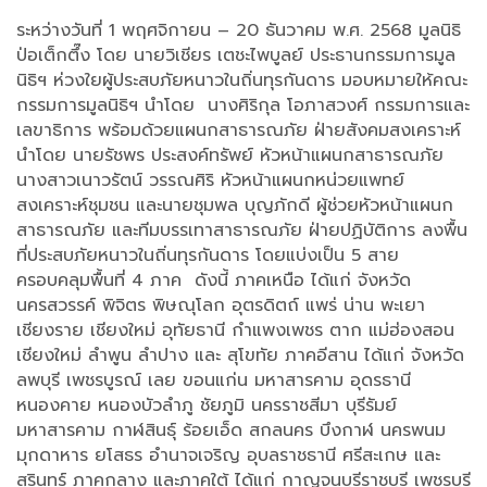
ระหว่างวันที่ 1 พฤศจิกายน – 20 ธันวาคม พ.ศ. 2568 มูลนิธิ
ป่อเต็กตึ๊ง โดย นายวิเชียร เตชะไพบูลย์ ประธานกรรมการมูล
นิธิฯ ห่วงใยผู้ประสบภัยหนาวในถิ่นทุรกันดาร มอบหมายให้คณะ
กรรมการมูลนิธิฯ นำโดย นางศิริกุล โอภาสวงศ์ กรรมการและ
เลขาธิการ พร้อมด้วยแผนกสาธารณภัย ฝ่ายสังคมสงเคราะห์
นำโดย นายรัชพร ประสงค์ทรัพย์ หัวหน้าแผนกสาธารณภัย
นางสาวเนาวรัตน์ วรรณศิริ หัวหน้าแผนกหน่วยแพทย์
สงเคราะห์ชุมชน และนายชุมพล บุญภักดี ผู้ช่วยหัวหน้าแผนก
สาธารณภัย และทีมบรรเทาสาธารณภัย ฝ่ายปฏิบัติการ ลงพื้น
ที่ประสบภัยหนาวในถิ่นทุรกันดาร โดยแบ่งเป็น 5 สาย
ครอบคลุมพื้นที่ 4 ภาค ดังนี้ ภาคเหนือ ได้แก่ จังหวัด
นครสวรรค์ พิจิตร พิษณุโลก อุตรดิตถ์ แพร่ น่าน พะเยา
เชียงราย เชียงใหม่ อุทัยธานี กำแพงเพชร ตาก แม่ฮ่องสอน
เชียงใหม่ ลำพูน ลำปาง และ สุโขทัย ภาคอีสาน ได้แก่ จังหวัด
ลพบุรี เพชรบูรณ์ เลย ขอนแก่น มหาสารคาม อุดรธานี
หนองคาย หนองบัวลำภู ชัยภูมิ นครราชสีมา บุรีรัมย์
มหาสารคาม กาฬสินธุ์ ร้อยเอ็ด สกลนคร บึงกาฬ นครพนม
มุกดาหาร ยโสธร อำนาจเจริญ อุบลราชธานี ศรีสะเกษ และ
สุรินทร์ ภาคกลาง และภาคใต้ ได้แก่ กาญจนบุรีราชบุรี เพชรบุรี