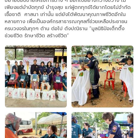
ขยายขอบข่ายโครงการต่าง ๆ ออกไปอย่างกว้างขวาง ไม่
เพียงแต่บำบัดทุกข์ บำรุงสุข แก่ผู้ตกทุกข์ได้ยากโดยไม่จำกัด
เชื้อชาติ ศาสนา เท่านั้น แต่ยังได้พัฒนาคุณภาพชีวิตอีกใน
หลายทาง เพื่อเป็นองค์กรสาธารณกุศลที่ช่วยเหลือประชาชน
ครบวงจรในทุกๆ ด้าน ต่อไป ดังปณิธาน “มูลนิธิป่อเต็กตึ๊ง
ช่วยชีวิต รักษาชีวิต สร้างชีวิต”