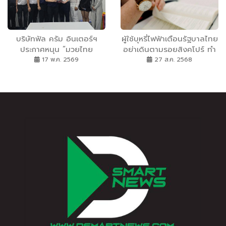
บริษัทฟัล ครัม อินเตอร์ฯ
ผู้ใช้บุหรี่ไฟฟ้าเตือนรัฐบาลไทย
ประกาศหนุน ”มวยไทย
อย่าเดินตามรอยสิงคโปร์ ทำ
ซุปเปอร์แชมป์” ต่อยอด
ตลาดมืดขยายตัว!
17 พ.ค. 2569
27 ส.ค. 2568
มวยไทย Soft Power (3-5
มิ.ย.จัดมหกรรมแสดงสินค้า
แห่งอนาคต ที่เมืองทอง)