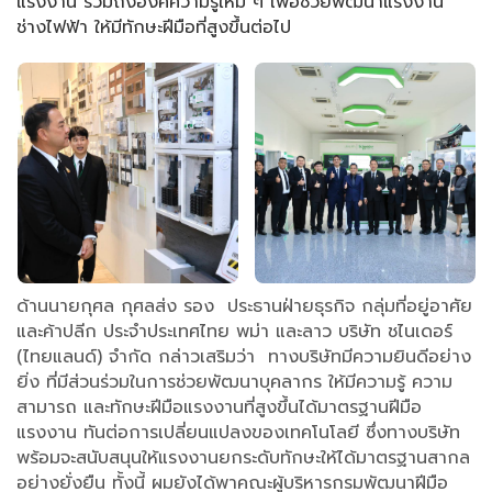
แรงงาน รวมถึงองค์ความรู้ใหม่ ๆ เพื่อช่วยพัฒนาแรงงาน
ช่างไฟฟ้า ให้มีทักษะฝีมือที่สูงขึ้นต่อไป
ด้านนายกุศล กุศลส่ง รอง ประธานฝ่ายธุรกิจ กลุ่มที่อยู่อาศัย
และค้าปลีก ประจำประเทศไทย พม่า และลาว บริษัท ชไนเดอร์
(ไทยแลนด์) จำกัด กล่าวเสริมว่า ทางบริษัทมีความยินดีอย่าง
ยิ่ง ที่มีส่วนร่วมในการช่วยพัฒนาบุคลากร ให้มีความรู้ ความ
สามารถ และทักษะฝีมือแรงงานที่สูงขึ้นได้มาตรฐานฝีมือ
แรงงาน ทันต่อการเปลี่ยนแปลงของเทคโนโลยี ซึ่งทางบริษัท
พร้อมจะสนับสนุนให้แรงงานยกระดับทักษะให้ได้มาตรฐานสากล
อย่างยั่งยืน ทั้งนี้ ผมยังได้พาคณะผู้บริหารกรมพัฒนาฝีมือ