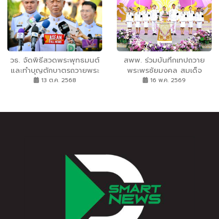
เครือข่ายร่วมใจ ดูแลผู้สูงวัย
ในชุมชนจังหวัดอ่างทอง”
วธ. จัดพิธีสวดพระพุทธมนต์
สพพ. ร่วมบันทึกเทปถวาย
และทำบุญตักบาตรถวายพระ
พระพรชัยมงคล สมเด็จ
ราชกุศลพระบาทสมเด็จ
พระนางเจ้าสุทิดาฯ
13 ต.ค. 2568
16 พ.ค. 2569
พระบรมชนกาธิเบศร มหา
ภูมิพลอดุลยเดชมหาราช บรม
นาถบพิตร เนื่องในวันนวมินท
รมหาราช