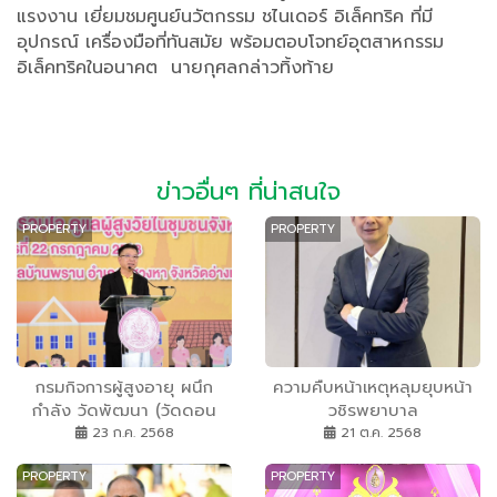
แรงงาน เยี่ยมชมศูนย์นวัตกรรม ชไนเดอร์ อิเล็คทริค ที่มี
อุปกรณ์ เครื่องมือที่ทันสมัย พร้อมตอบโจทย์อุตสาหกรรม
อิเล็คทริคในอนาคต นายกุศลกล่าวทิ้งท้าย
ข่าวอื่นๆ ที่น่าสนใจ
PROPERTY
PROPERTY
กรมกิจการผู้สูงอายุ ผนึก
ความคืบหน้าเหตุหลุมยุบหน้า
กำลัง วัดพัฒนา (วัดดอน
วชิรพยาบาล
กร่าง) พัฒนาคุณภาพชีวิต
23 ก.ค. 2568
21 ต.ค. 2568
กลุ่มเปราะบาง ภายใต้
PROPERTY
PROPERTY
โครงการ “สร้างสุขสูงวัย