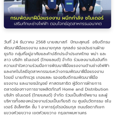
วันที่ 24 ธันวาคม 2568 นายสมาสภ์ ปัทมะสุคนธ์ อธิบดีกรม
พัฒนาฝีมือแรงงาน และนายกุศล กุศลส่ง รองประธานฝ่าย
ธุรกิจ กลุ่มที่อยู่อาศัยและค้าปลีกประจำประเทศไทย พม่า และ
ลาว บริษัท ชไนเดอร์ (ไทยแลนด์) จำกัด ร่วมลงนามในบันทึก
ความเข้าใจความร่วมมือการพัฒนาฝีมือแรงงานด้านช่างไฟฟ้า
และเทคโนโลยีอุตสาหกรรมระหว่างกรมพัฒนาฝีมือแรงงาน
โดยมี นายภัทรวุธ เภอแสละ รองอธิบดีกรมพัฒนาฝีมือ
แรงงาน และนายธนัญชย์ ศาสตรสาธิต ผู้จัดการฝ่ายการ
ตลาดช่องทางการขายผลิตภัณฑ์ Home and Distribution
บริษัท ชไนเดอร์ (ไทยแลนด์) จำกัด ร่วมเป็นสักขีพยาน และผู้
บริหารทั้งสองหน่วยงานร่วมเป็นเกียรติ ณ ศูนย์นวัตกรรม ชไน
เดอร์ อิเล็คทริค ชั้น 1 อาคารรุ่งโรจน์ธนกุล ถนนรัชดาภิเษก
แขวงห้วยขวาง เขตห้วยขวาง กรุงเทพมหานคร