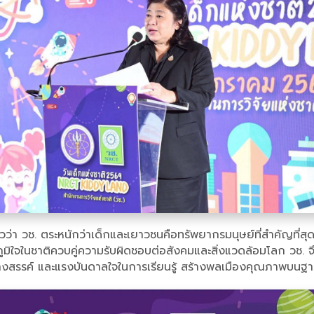
่าวว่า วช. ตระหนักว่าเด็กและเยาวชนคือทรัพยากรมนุษย์ที่สำคัญท
ภูมิใจในชาติควบคู่ความรับผิดชอบต่อสังคมและสิ่งแวดล้อมโลก วช. จึ
สร้างสรรค์ และแรงบันดาลใจในการเรียนรู้ สร้างพลเมืองคุณภาพบน