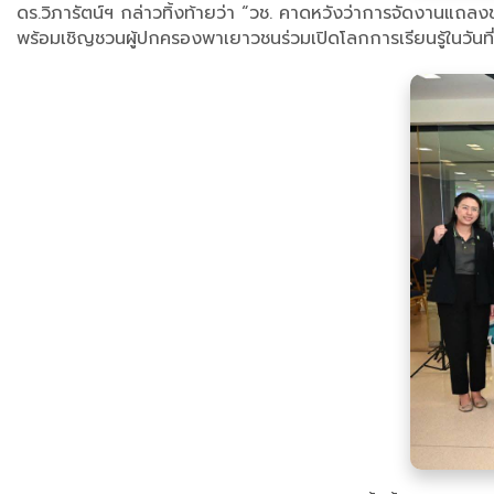
ดร.วิภารัตน์ฯ กล่าวทิ้งท้ายว่า “วช. คาดหวังว่าการจัดงานแถ
พร้อมเชิญชวนผู้ปกครองพาเยาวชนร่วมเปิดโลกการเรียนรู้ในวัน