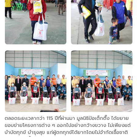
ตลอดระยะเวลากว่า 115 ปีที่ผ่านมา มูลนิธิป่อเต็กตึ๊ง ได้ขยาย
ขอบข่ายโครงการต่าง ๆ ออกไปอย่างกว้างขวาง ไม่เพียงแต่
บำบัดทุกข์ บำรุงสุข แก่ผู้ตกทุกข์ได้ยากโดยไม่จำกัดเชื้อชาติ