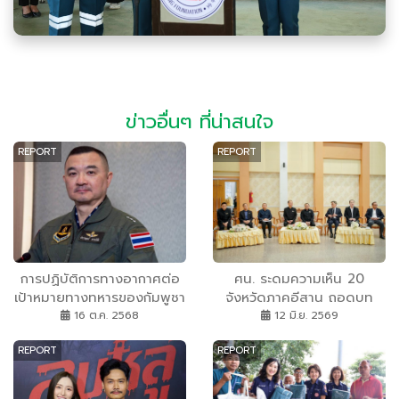
ข่าวอื่นๆ ที่น่าสนใจ
REPORT
REPORT
การปฏิบัติการทางอากาศต่อ
ศน. ระดมความเห็น 20
เป้าหมายทางทหารของกัมพูชา
จังหวัดภาคอีสาน ถอดบท
เป็นไปตามสิทธิป้องกันตนเอง
เรียนขับเคลื่อนคุณธรรม วาง
16 ต.ค. 2568
12 มิ.ย. 2569
ทิศทางแผนคุณธรรมแห่งชาติ
REPORT
REPORT
ระยะที่ 3 สู่สังคมคุณธรรม
อย่างยั่งยืน