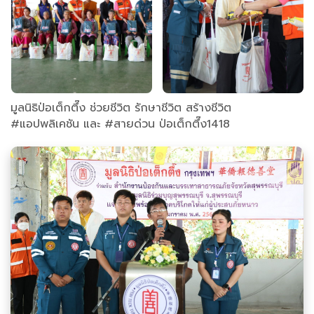
มูลนิธิป่อเต็กตึ๊ง ช่วยชีวิต รักษาชีวิต สร้างชีวิต
#แอปพลิเคชัน และ #สายด่วน ป่อเต็กตึ๊ง1418