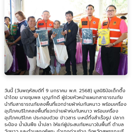
วันนี้ (วันพฤหัสบดีที่ 9 มกราคม พ.ศ. 2568) มูลนิธิป่อเต็กตึ๊ง
นำโดย นายชุมพล บุญภักดี ผู้ช่วยหัวหน้าแผนกสาธารณภัย
นำทีมสาธารณภัยลงพื้นที่แจกจ่ายผ้าห่มกันหนาว พร้อมเครื่อง
อุปโภคบริโภคลงพื้นที่แจกจ่ายผ้าห่มกันหนาว พร้อมเครื่อง
อุปโภคบริโภค ประกอบด้วย ข้าวสาร บะหมี่กึ่งสำเร็จรูป ปลาก
ระป๋อง น้ำมันพืช น้ำปลา ให้แก่ผู้ประสบภัยหนาวในพื้นที่ ตำบล
วังยาว และตำบลองค์พระ อำเภอด่านช้าง จังหวัดสุพรรณบุรี