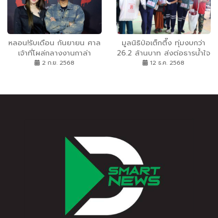
หลอน!รับเดือน กันยายน ศาล
มูลนิธิป่อเต็กตึ๊ง ทุ่มงบกว่า
เจ้าที่โผล่กลางงานกาล่า
26.2 ล้านบาท ส่งต่อธารน้ำใจ
พรีเมียร์ภาพยนตร์ “ลบหลู่”
ต้านภัยหนาว ลงพื้นที่แจกจ่าย
2 ก.ย. 2568
12 ธ.ค. 2568
เหลือเฟือ มกจ๊ก หน่อย(เชิญ
ผ้าห่มพร้อมเครื่องอุปโภค
ยิ้ม) นำทีมนักแสดงร่วมงาน
บริโภค บรรเทาทุกข์ผู้ประสบ
คับคั่ง
ภัยหนาวในถิ่นทุรกันดารรวม 4
ภาค เพื่อถวายเป็นพระราช
กุศลแด่สมเด็จพระนางเจ้าสิริกิ
ติ์ พระบรมราชินีนาถ พระบรม
ราชชนนีพันปีหลวง