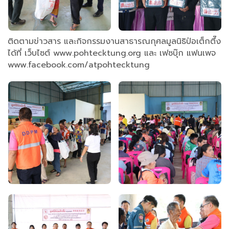
ติดตามข่าวสาร และกิจกรรมงานสาธารณกุศลมูลนิธิป่อเต็กตึ๊ง
ได้ที่ เว็บไซต์ www.pohtecktung.org และ เฟซบุ๊ก แฟนเพจ
www.facebook.com/atpohtecktung