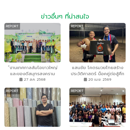
ข่าวอื่นๆ ที่น่าสนใจ
REPORT
REPORT
“งานเทศกาลส้มโอขาวใหญ่
แสนชัย โคตรมวยไทยสร้าง
และของดีสมุทรสงคราม
ประวัติศาสตร์ น็อคคู่ต่อสู้ศึก
ประจำปี 2568” ตามโครงการ
ไทย ไฟท์ ชั่วพริบตา KNOCK
27 ส.ค. 2568
20 เม.ย. 2569
ส่งเสริมรณรงค์บริโภคส้มโอ
OUT ร่วมอัดฉีด !
REPORT
REPORT
ขาวใหญ่ และสินค้าเกษตร ปี
2568 จังหวัดสมุทรสงคราม