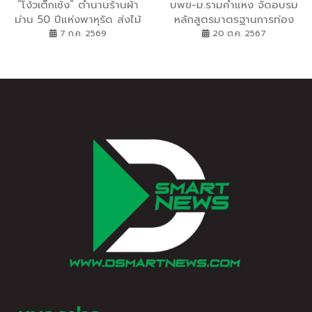
“โง้วเต็กเซ้ง” ตำนานร้านผ้า
บพข-ม.รามคำแหง จัดอบรม
ม่าน 50 ปีแห่งพาหุรัด ส่งไม้
หลักสูตรมาตรฐานการท่อง
ต่อทายาทรุ่นที่ 3 ยกร้านขึ้น
เที่ยวทางทะเลคาร์บอนสุทธิ
7 ก.ค. 2569
20 ต.ค. 2567
ออนไลน์เต็มรูปแบบ ยอดติด
เป็นศูนย์ของประเทศไทยเพื่อ
ตั้งสะสมทะลุ 10,000 ห้อง
ยกระดับการท่องเที่ยวทางทะเล
จากร้านห้องแถวบนถนน
จังหวัดชุมพร
พาหุรัดในยุครุ่นปู่ สู่เว็บไซต์
และโซเชียลมีเดียในมือทายาท
รุ่นที่ 3 — NTS Curtain (โง้ว
เต็กเซ้ง) พิสูจน์ว่างานฝีมือ
แบบดั้งเดิมไปต่อได้ในโลก
ออนไลน์ ด้วยจุดยืนเดียวกับ
วันแรก: โรงงานตัดเย็บของ
ตัวเอง ราคาตรงจากแหล่ง
ผลิต และงานติดตั้งที่ประณีต