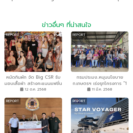
ข่าวอื่นๆ ที่น่าสนใจ
REPORT
REPORT
หนัดกินผัก​ จัด​ Big CSR รับ
กรมประมง..หนุนนโยบาย
มอบเสื้อผ้า สร้างคะแนนแฟชั่น
ก.เกษตรฯ เร่งรุกโครงการ “1
โชว์สุดเขียว! ก่อนลุย “หนัดกิน
ท้องถิ่น 1 สินค้าเกษตรมูลค่า
12 ต.ค. 2568
11 มี.ค. 2568
ผักแฟร์ 2025” เทศกาลสาย
สูง” ดันดาวเด่น 13 กลุ่ม
REPORT
REPORT
เขียวแห่งปี 8-9 พ.ย. ที่ช่างชุ่ย
สินค้าประมง ร่วมยกระดับการ
ครีเอทีฟพาร์ค
พัฒนาอาชีพเพื่อเพิ่มรายได้
ในปี 2568