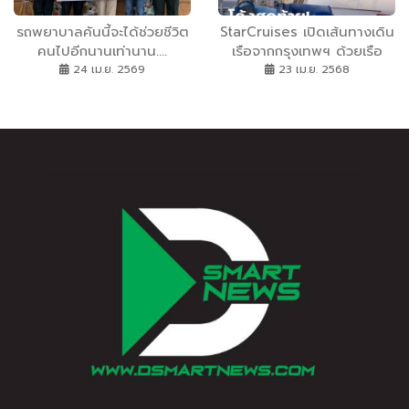
รถพยาบาลคันนี้จะได้ช่วยชีวิต
StarCruises เปิดเส้นทางเดิน
คนไปอีกนานเท่านาน….
เรือจากกรุงเทพฯ ด้วยเรือ
Star Voyager ล่องเรือ 5 คืน
24 เม.ย. 2569
23 เม.ย. 2568
สู่เกาะสมุยและสิงคโปร์