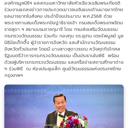
องค์กรมูลนิธิฯ และคณะมหาวิทยาลัยหัวเฉียวเฉลิมพระเกียรติ
ร่วมงานแถลงข่าวการประกวดเยาวชนต้นแบบด้านมารยาทไทย
และมารยาทในสังคม ประจำปีงบประมาณ พ.ศ.2568 ถ้วย
พระราชทานสมเด็จพระกนิษฐาธิราชเจ้า กรมสมเด็จพระเทพรัตน
ราชสุดา ฯ สยามบรมราชกุมารี โดย กรมส่งเสริมวัฒนธรรม
กระทรวงวัฒนธรรม ร่วมกับ กองทุน ดร.อุเทน เตชะไพบูลย์ มูล
นิธิป่อเต็กตึ๊ง ผู้ว่าราชการจังหวัด และสำนักงานวัฒนธรรม
จังหวัดทั่วประเทศ โดยมี นางสาวสุดาวรรณ หวังศุภกิจโกศล
รัฐมนตรีว่าการกระทรวงวัฒนธรรม เป็นประธานในพิธี พร้อม
ด้วยผู้บริหารกระทรวงวัฒนธรรม และเครือข่ายสถานศึกษาต่าง
ๆ ร่วมพิธี ณ ห้องประชุมเล็ก ศูนย์วัฒนธรรมแห่งประเทศไทย
กรุงเทพฯ