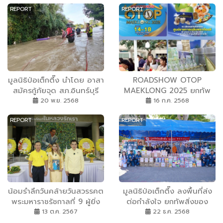
REPORT
REPORT
มูลนิธิป่อเต็กตึ๊ง นำโดย อาสา
ROADSHOW OTOP
สมัครกู้ภัยจุด สภ.อินทร์บุรี
MAEKLONG 2025 ยกทัพ
ท่าช้าง และบางระจัน ยังคง
ของดีจังหวัดสมุทรสงคราม
20 พ.ย. 2568
16 ก.ค. 2568
ผนึกกำลังสู้ภัยน้ำท่วมต่อ
บุกกลางกรุง! 14–18 ก.ค.
REPORT
REPORT
เนื่อง! จัดตั้งกองอำนวยการ
2568 ที่ลานอเนกประสงค์
รับแจ้งเหตุ-ช่วยเหลือ อพยพ
อาคาร B ศูนย์ราชการฯ 80
แจกจ่ายถุงยังชีพ และอาหาร
พรรษา แจ้งวัฒนะช้อปเพลิน
ปรุงสุกบรรจุกล่องพร้อมน้ำ
กับสินค้า OTOP
ดื่ม อาหารสุนัขและแมว แก่ผู้
สมุทรสงคราม จัดโดย
ประสบภัยน้ำท่วมในพื้นที่
สำนักงานพัฒนาชุมชนจังหวัด
จังหวัดสิงห์บุรี
สมุทรสงคราม
น้อมรำลึกวันคล้ายวันสวรรคต
มูลนิธิป่อเต็กตึ๊ง ลงพื้นที่ส่ง
พระมหาราชรัชกาลที่ 9 ผู้ยิ่ง
ต่อกำลังใจ ยกทัพสิ่งของ
ใหญ่ 13 ตุลาคม ของทุกปี
เครื่องใช้จำเป็น ฯลฯ มอบให้
13 ต.ค. 2567
22 ธ.ค. 2568
“วันนวมินทรมหาราช” เป็นวันที่
แก่ผู้อพยพ จากสถานการณ์