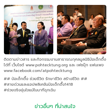
ติดตามข่าวสาร และกิจกรรมงานสาธารณกุศลมูลนิธิป่อเต็กตึ๊ง
ได้ที่ เว็บไซต์ www.pohtecktung.org และ เฟซบุ๊ก แฟนเพจ
www.facebook.com/atpohtecktung
## ป่อเต็กตึ๊ง ช่วยชีวิต รักษาชีวิต สร้างชีวิต ##
#สายด่วนและแอปพลิเคชันป่อเต็กตึ๊ง1418
#ช่วยจริงอุ่นใจแม้ในนาทีฉุกเฉิน
ข่าวอื่นๆ ที่น่าสนใจ