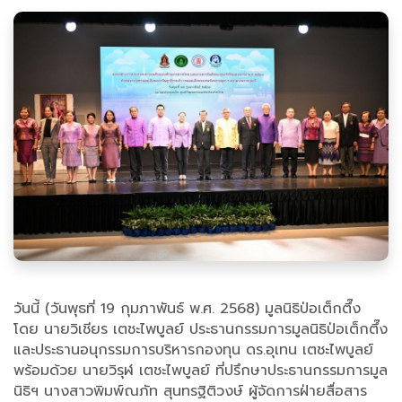
วันนี้ (วันพุธที่ 19 กุมภาพันธ์ พ.ศ. 2568) มูลนิธิป่อเต็กตึ๊ง
โดย นายวิเชียร เตชะไพบูลย์ ประธานกรรมการมูลนิธิป่อเต็กตึ๊ง
และประธานอนุกรรมการบริหารกองทุน ดร.อุเทน เตชะไพบูลย์
พร้อมด้วย นายวิรุฬ เตชะไพบูลย์ ที่ปรึกษาประธานกรรมการมูล
นิธิฯ นางสาวพิมพ์ณภัท สุนทรฐิติวงษ์ ผู้จัดการฝ่ายสื่อสาร