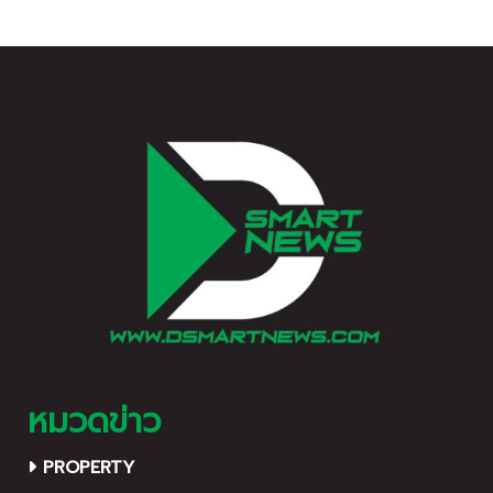
ประชาชนชาวไทยน้อมรำลึกถึง
ชายแดนไทย-กัมพูชา ณ ศูนย์
พระมหากรุณาธิคุณอันหาที่สุด
พักพิงชั่วคราวในพื้นที่จังหวัด
มิได้ของพระบาทสมเด็จ
สุรินทร์ บุรีรัมย์ ศรีสะเกษ และ
พระบรมชนกาธิเบศร มหา
อุบลราชธานี พร้อมมอบเงิน-
ภูมิพลอดุลยเดชมหาราช บรม
กระเช้าเยี่ยมเยียนให้แก่คุณแม่
นาถบพิตร ผู้ทรงเป็นศูนย์รวม
พลทหารที่พักรักษาตัวที่โรง
จิตใจของคนไทยทุกหมู่เหล่า
พยาบาล รวมมูลค่ากว่า 2.5
ตลอดระยะเวลา 70 ปีที่ทรง
ล้านบาท
ครองราชย์ พระองค์ทรงอุทิศ
พระวรกายและพระสติปัญญา
เพื่อบำบัดทุกข์บำรุงสุขให้แก่
ประชาชนชาวไทยด้วยพระราช
กรณียกิจนานัปการ
หมวดข่าว
PROPERTY