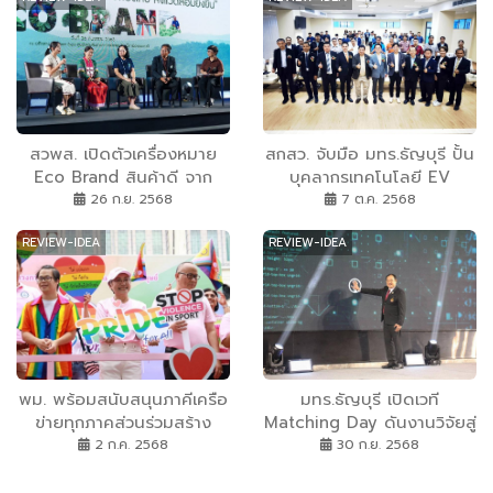
สวพส. เปิดตัวเครื่องหมาย
สกสว. จับมือ มทร.ธัญบุรี ปั้น
Eco Brand สินค้าดี จาก
บุคลากรเทคโนโลยี EV
เกษตรกรดี สู่ผู้บริโภคที่รักสิ่ง
Charger และ AI หนุน
26 ก.ย. 2568
7 ต.ค. 2568
แวดล้อม
อุตสาหกรรมยานยนต์ไฟฟ้า
REVIEW-IDEA
REVIEW-IDEA
ไทย เมื่อวันที่ 4 ตุลาคมที่ผ่าน
มา คณะวิศวกรรมศาสตร์
มหาวิทยาลัยเทคโนโลยีราช
มงคลธัญบุรี
พม. พร้อมสนับสนุนภาคีเครือ
มทร.ธัญบุรี เปิดเวที
ข่ายทุกภาคส่วนร่วมสร้าง
Matching Day ดันงานวิจัยสู่
สังคมแห่งความเท่าเทียม
ธุรกิจจริง สร้างพันธมิตร ‘นัก
2 ก.ค. 2568
30 ก.ย. 2568
ระหว่างเพศ ภายใต้แนวคิด
วิจัย-ผู้ประกอบการ’ ขับเคลื่อน
หลัก Pride for All : ทุกเพศ
นวัตกรรม และเสริมเศรษฐกิจ