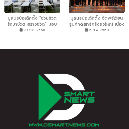
มูลนิธิป่อเต็กตึ๊ง “ช่วยชีวิต
มูลนิธิป่อเต็กตึ๊ง จัดพิธีเวียน
รักษาชีวิต สร้างชีวิต” มอบ
ธูปศักดิ์สิทธิ์ครั้งยิ่งใหญ่ เนื่อง
อุปกรณ์ประกอบอาชีพ มอบ
ในเทศกาลตรุษจีน ประจำปี
23 ก.ค. 2568
6 ก.พ. 2568
วีลแชร์แก่ผู้พิการ มอบ
2568 เพื่อตั้งจิตอธิษฐานต่อ
จักรยานให้แก่โรงเรียนในพื้นที่
เทพยดาฟ้าดิน (เจ้าแห่ง
ชนบท จังหวัดศรีสะเกษ และ
สวรรค์) ขอให้ตนเองและ
มอบชุดเตียงผู้ป่วย แก่โรง
ครอบครัว เฮงๆ ตลอดปี
พยาบาลสมเด็จพระยุพราช
มะเส็ง
จังหวัดอุบลราชธานี ลดความ
เหลื่อมล้ำ สร้างโอกาส อย่าง
เท่าเทียมและยั่งยืน รวมมูลค่า
กว่า 1.48 ล้านบาท