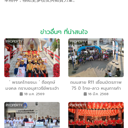
華精神，聯結更多校友與鄉賢力量。
ข่าวอื่นๆ ที่น่าสนใจ
PROPERTY
PROPERTY
’ พรรคไทยชนะ ’ ถือฤกษ์
ถนนสาย R11 เชื่อมมิตรภาพ
มงคล กราบอนุสาวรีย์พระเจ้า
75 ปี ไทย-ลาว หนุนการค้า
ตาก
การลงทุน - ท่องเที่ยวระหว่าง
18 ม.ค. 2569
16 มี.ค. 2568
2-ประเทศ
PROPERTY
PROPERTY