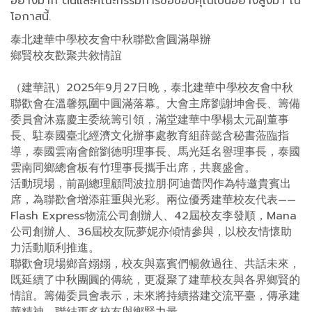
อย่างมาก​ ตนและคณะกรรมการขอขอบคุณเป็นอย่างสูงมา​ ณ
โอกาสนี้.
泰北建華中學校友會中秋聯歡會圓滿舉辦
鄉賢校友歡聚共敘情誼
（建華訊）2025年9月27日晚，泰北建華中學校友會中秋
聯歡會在溫馨氛圍中圓滿落幕。大會主席劉謝坤會長、籌備
委員會沐嘉慶主委統籌引領，滿堂建華中學楊太元副董事
長、駐泰國臺北經濟文化辦事處教育組薛懿含秘書蒞臨指
導，泰國雲南會館劉德明理事長、馬光廷名譽理事長，泰國
雲南同鄉總會板有竹理事長攜手出席，共襄盛會。
活動現場，前副總理顧問波拉朋·阿迪蕾閃作為特邀貴賓出
席，為聯歡會增添莊重與光彩。兩位優秀建華校友代表——
Flash Express物流公司創辦人、42屆校友李發順，Mana
公司創辦人、36屆校友阮夢妮亦傾情參與，以校友情懷助
力活動順利推進。
聯歡會現場鄉音嫋嫋，校友與嘉賓們暢敘過往、共話未來，
既延續了中秋團圓的傳統，更凝聚了建華校友與各界鄉賢的
情誼。籌備委員會表示，未來將持續搭建交流平臺，傳承建