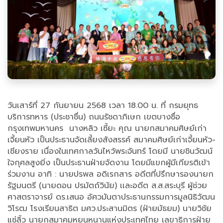
วันเสาร์​ที่ 27​​ กันยายน 2568​ ​เวลา 18.00 น.​ ที่ กรมยุทธ
บริการทหาร (ประชาชื่น)​ ถนนรัชดาภิเษก​ เขตบางซื่อ
กรุงเทพมหานคร​ นางหลิว เซี้ยะ คุณ นายกสมาคมศิษย์เก่า
เจี้ยนหัว เป็นประธาน​จัดเลี้ยงสังสรรค์​ สมาคมศิษย์เก่าเจี้ยนหัว-
เชียงราย เนื่องในเทศกาลวันไหว้พระจันทร์​ โดยมี​ นายชินวัฒน์
ใจกุศลสูงยิ่ง เป็นประธานฝ่ายจัดงาน ​โดยมี​แขกผู้มีเกียรติ​เข้า
ร่วมงาน​ อาทิ​ : นายปรพล อดิเรกสาร อดีตที่ปรึกษารองนายก
รัฐมนตรี (นายดอน ปรมัตถ์วินัย)​ เเละอดีต ส.ส.สระบุรี ผู้ช่วย
ศาสตราจารย์ ดร.เสนอ อัศวมันตาประธานกรรมการมูลนิธิวัฒน
วิโรฒ โรงเรียนสาธิต มศว.ประสานมิตร (ฝ่ายมัธยม) นายวิชัย
แซ่ลิ้ว นายกสมาคมหยูนหนานแห่งประเทศไทย เลขาธิการฝ่าย