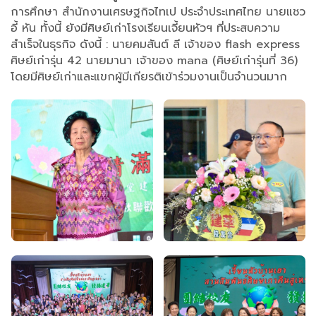
การศึกษา สำนักงานเศรษฐกิจไทเป ประจำประเทศไทย นายแชว
อี้ หัน ทั้งนี้ ยังมี​ศิษย์เก่า​โรงเรียน​เจี้ยนหัว​ฯ​ ที่ประสบความ
สำเร็จในธุรกิจ​ ดังนี้​ : นายคมสันต์ ลี เจ้าของ flash express
ศิษย์เก่ารุ่น 42 นายมานา เจ้าของ mana (ศิษย์เก่ารุ่น​ที่​ 36)​
โดยมีศิษย์เก่าและแขกผู้มีเกียรติเข้าร่วมงานเป็นจำนวนมาก