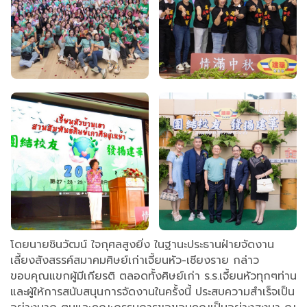
โดยนายชินวัฒน์​ ใจกุศลสูงยิ่ง​ ​ในฐานะประธานฝ่ายจัดงาน​
เลี้ยงสังสรรค์สมาคมศิษย์เก่าเจี้ยนหัว-เชียงราย​ กล่าว
ขอบคุณแขกผู้มีเกียรติ ตลอดทั้งศิษย์เก่า​ ร.ร.เจี้ยนหัว​ทุกๆท่าน​
และผู้ให้การสนับสนุนการจัดงานในครั้งนี้​ ประสบความสำเร็จเป็น