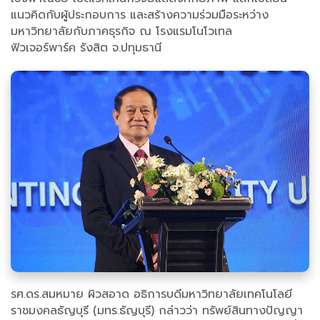
แนวคิดกับผู้ประกอบการ และสร้างความร่วมมือระหว่าง
มหาวิทยาลัยกับภาคธุรกิจ ณ โรงแรมโนโวเทล
ฟิวเจอร์พาร์ค รังสิต จ.ปทุมธานี
รศ.ดร.สมหมาย ผิวสอาด อธิการบดีมหาวิทยาลัยเทคโนโลยี
ราชมงคลธัญบุรี (มทร.ธัญบุรี) กล่าวว่า ทรัพย์สินทางปัญญา