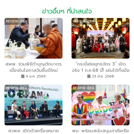
ข่าวอื่นๆ ที่น่าสนใจ
REVIEW-IDEA
REVIEW-IDEA
สพพ. ร่วมพิธีทำบุญตักบาตร
”กระบี่เย้ยยุทธจักร 3” เปิด
เนื่องในโอกาสวันขึ้นปีใหม่
จริง 1 ก.ค.68 นี้! เล่นได้ทั้งมือ
2569 ของกระทรวงการคลัง
ถือ-พีซี ฟาร์มมัน รบมัน ยุทธ
9 ม.ค. 2569
25 มิ.ย. 2568
ภพลุกเป็นไฟแน่นอน!
REVIEW-IDEA
REVIEW-IDEA
สวพส. เปิดตัวเครื่องหมาย
พม. พร้อมสนับสนุนภาคีเครือ